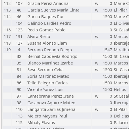
112
107
Gracia Perez Ariadna
w
0
Marie C
113
48
Garcia Suelves Maria Cinta
w
1500
El Pilar
114
46
Garcia Bagues Rui
1500
Marie C
104
Galindo Lardies Pedro
0
El Oliva
116
123
Recio Gomez Pablo
0
St Casa
117
131
Alvira Berta
w
0
Marcos 
118
127
Susana Alonso Liam
0
Ibercaj
119
4
Serrano Regano Diego
1547
Miralb
32
Bernal Capdevila Rodrigo
1500
St. Cas
35
Blanco Martinez Izarbe
w
1500
Marcos 
81
Sese Serrano Celia
w
1500
St. Cas
84
Soria Martinez Mateo
1500
Ibercaj
86
Tello Pelegrin Carlos
1500
Marcos 
90
Vicente Yanez Luis
1500
Helios
97
Cantabrana Perez Irene
w
0
St Casa
98
Casanova Aguirre Mateo
0
Ibercaj
110
Langarita Zarrias Jimena
w
0
El Pilar
113
Melero Mayans Paul
0
Delicias
115
Mihaly Flavius
0
Palacio