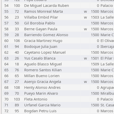
54
100
De Miguel Lacarda Ruben
0
Palacio
55
72
Ramos Monreal Marta
w
1500
Marcos 
56
23
Villalba Embid Pilar
w
1503
La Sall
57
50
Gil Borobia Pablo
1500
Marcos 
58
33
Berne Gayan Paula
w
1500
Marcos 
59
28
Barriendo Gomez Alonso
1500
Marie C
60
106
Gracia Martinez Hugo
0
El Oliva
61
94
Bodoque Julia Juan
0
Ibercaj
62
40
Cayetano Lopez Manuel
1500
Marcos 
63
26
Yus Casalo Blanca
w
1501
El Pilar
64
18
Aguelo Blasco Miguel
1509
La Sall
65
76
Romero Santos Kilian
1500
Marie C
66
65
Millan Bueno Lorien
1500
Marcos 
67
27
Asenjo Gracia Angela
w
1500
Marcos 
68
108
Henty Alonso Andres
0
Agrupa
69
70
Pueyo Marin Alvaro
1500
Miralb
70
103
Fleta Antonio
0
Palacio
71
89
Urfanel Garcia Mario
1500
St. Cas
72
95
Bogdan Petru Luis
0
Marcos 