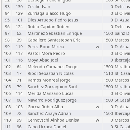
93
130
Cecilio Ivan
0
Delicias
94
129
Zurriaga Blasco Hugo
0
El Oliva
95
101
Dies Arruebo Pedro Jesus
0
D, Azua
96
124
Rubio Capitan Ruben
0
Delicias
97
62
Martinez Sebastian Enrique
1500
Sainz D
98
39
Caballero Santesteban Eric
1500
Marcos 
99
119
Perez Bono Mireia
w
0
D. Azua
100
117
Pastor Mora Pedro
0
El Oliva
101
116
Moya Abad Joel
0
Ibercaj
102
64
Melendo Camanes Diego
1500
Miralb
103
17
Ripol Sebastian Nicolas
1510
St. Cas
104
71
Ramos Monreal Jorge
1500
Marcos 
105
79
Sanchez Zorraquino Saul
1500
Miralb
106
114
Merida Manzano Lucas
0
El Oliva
107
68
Navarro Rodriguez Jorge
1500
St Casa
108
105
Garcia Rubio Alba
w
0
D, Azua
109
78
Sanchez Anaya Adrian
1500
Ibercaj
110
99
Cernovschi Ainhoa Denisa
w
0
Marcos 
111
96
Cano Urraca Daniel
0
St Casa