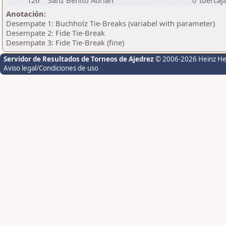
126
Sanz Benito Adrian
0
Ibercaj
Anotación:
Desempate 1: Buchholz Tie-Breaks (variabel with parameter)
Desempate 2: Fide Tie-Break
Desempate 3: Fide Tie-Break (fine)
Servidor de Resultados de Torneos de Ajedrez
© 2006-2026 Heinz H
Aviso legal/Condiciones de uso