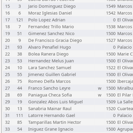
15
3
Jario Dominguez Diego
1549
Marcos 
16
6
Moraz Iglesias Daniel
1542
Marcos 
17
121
Polo Lopez Adrian
0
El Oliva
18
7
Fernandez Trillo Mario
1538
Marcos 
19
51
Gimenez Sanchez Nico
1500
Marcos 
20
9
De Francisco Gracia Diego
1527
Marcos 
21
93
Alvaro Penafiel Hugo
0
Palacio
22
38
Bolea Ranera Diego
1500
Marie C
23
53
Hernandez Melus Juan
1500
El Oliva
24
10
Lara Sanchez Samuel
1522
El Oliva
25
55
Jimenez Guillen Gabriel
1500
El Oliva
26
75
Romeo Delfa Marcos
1500
Ibercaj
27
44
Franco Sancho Leyre
w
1500
Miralb
28
69
Paniagua Checa Sofia
w
1500
El Pilar
29
19
Gonzalez Abos Luis Miguel
1509
La Sall
30
13
Sanabria Mainar Raul
1520
Cuartea
31
111
Latorre Hernando Gael
0
Palacio
32
85
Tamparillas Martin Hector
1500
El Oliva
33
54
Iniguez Grane Ignacio
1500
Agrupa