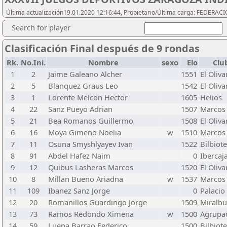
Última actualización19.01.2020 12:16:44, Propietario/Última carga: FEDER
Search for player
Clasificación Final después de 9 rondas
Rk.
No.Ini.
Nombre
sexo
Elo
Clu
1
2
Jaime Galeano Alcher
1551
El Oliva
2
5
Blanquez Graus Leo
1542
El Oliva
3
1
Lorente Melcon Hector
1605
Helios
4
22
Sanz Pueyo Adrian
1507
Marcos 
5
21
Bea Romanos Guillermo
1508
El Oliva
6
16
Moya Gimeno Noelia
w
1510
Marcos 
7
11
Osuna Smyshlyayev Ivan
1522
Bilbiot
8
91
Abdel Hafez Naim
0
Ibercaj
9
12
Quibus Lasheras Marcos
1520
El Oliva
10
8
Millan Bueno Ariadna
w
1537
Marcos 
11
109
Ibanez Sanz Jorge
0
Palacio
12
20
Romanillos Guardingo Jorge
1509
Miralb
13
73
Ramos Redondo Ximena
w
1500
Agrupa
14
59
Luena Barrao Federico
1500
Bilbiot