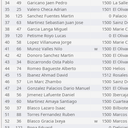
34
49
Garicano Jaen Pedro
1500
La Sall
35
25
Valero Checa Adrian
1501
El Oliva
36
125
Sanchez Fuentes Martin
0
Palacio
37
63
Martinez Sebastian Juan Jose
1500
Sainz D
38
47
Garcia Langa Miguel
1500
Marie C
39
120
Petisme Royo Lucas
0
El Oliva
40
58
Lopez Villanueva Jorge
1500
Marie C
41
66
Munoz Valles Nilo
w
1500
El Oliva
42
42
Donoro Sanchez Martin
1500
El Oliva
43
34
Bizcarrondo Osta Pablo
1500
El Oliva
44
74
Romeo Bagueste Alberto
1500
Helios
45
15
Ibanez Ahmad David
1512
Rosales
46
57
Lin Marc Zhambo
1500
Sainz D
47
24
Gonzalez Palacios Dario Manuel
1501
El Oliva
48
56
Jimenez Lafuente Daniel
1500
Ibercaj
49
60
Martinez Amaya Santiago
1500
Cuartea
50
37
Blasco Lazaro Isaac
1500
Bilbiot
51
88
Torres Fernandez Ruben
1500
Marcos 
52
36
Blasco Gracia Ixeya
w
1500
Marcos 
53
122
Popa Eduard
0
Delicias