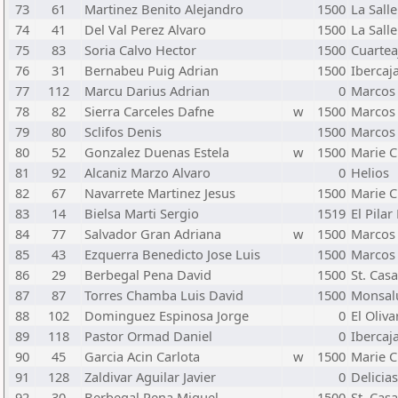
73
61
Martinez Benito Alejandro
1500
La Sall
74
41
Del Val Perez Alvaro
1500
La Sall
75
83
Soria Calvo Hector
1500
Cuartea
76
31
Bernabeu Puig Adrian
1500
Ibercaj
77
112
Marcu Darius Adrian
0
Marcos 
78
82
Sierra Carceles Dafne
w
1500
Marcos 
79
80
Sclifos Denis
1500
Marcos 
80
52
Gonzalez Duenas Estela
w
1500
Marie C
81
92
Alcaniz Marzo Alvaro
0
Helios
82
67
Navarrete Martinez Jesus
1500
Marie C
83
14
Bielsa Marti Sergio
1519
El Pilar
84
77
Salvador Gran Adriana
w
1500
Marcos 
85
43
Ezquerra Benedicto Jose Luis
1500
Marcos 
86
29
Berbegal Pena David
1500
St. Cas
87
87
Torres Chamba Luis David
1500
Monsal
88
102
Dominguez Espinosa Jorge
0
El Oliva
89
118
Pastor Ormad Daniel
0
Ibercaj
90
45
Garcia Acin Carlota
w
1500
Marie C
91
128
Zaldivar Aguilar Javier
0
Delicias
92
30
Berbegal Pena Miguel
1500
St. Cas