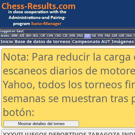
Logged on: Gast
Arabic
ARM
AZE
BIH
BUL
CAT
CHN
CRO
CZE
DEN
ENG
ESP
FAI
FIN
FRA
GER
GRE
INA
I
Inicio
Base de datos de torneos
Campeonato AUT
Imágenes
Nota: Para reducir la carga 
escaneos diarios de motor
Yahoo, todos los torneos f
semanas se muestran tras p
botón:
XXXVII JUEGOS DEPORTIVOS ZARAGOZA IND