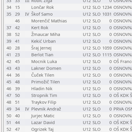
33
33
III
Robič Žiga
U12
SLO
0
OSNOVNA
34
15
Lončar Rok
U12
SLO
1234
OSNOVNA
35
29
IV
Škof Samo
U12
SLO
1031
OSNOVNA
46
Morenčič Mathias
U12
SLO
0
OSNOVNA
37
42
Kert Rok
U12
SLO
0
OSNOVNA
38
52
Žmaucar Miha
U12
SLO
0
OSNOVN
39
41
Kekić Urban
U12
SLO
0
OSNOVNA
40
28
Šraj Jernej
U12
SLO
1059
OSNOVNA
41
23
Berlot Tian
U12
SLO
1115
OSNOVNA
42
45
Mocnik Luka
U12
SLO
0
OŠ Franc
43
43
Lakner Domen
U12
SLO
0
OSNOVNA
44
36
Čuček Tilen
U12
SLO
0
OSNOVNA
45
48
Primožič Tilen
U12
SLO
0
OSNOVNA
46
39
Hladin Nik
U12
SLO
0
OSNOVNA
47
50
Stropnik Tim
U12
SLO
0
OŠ KDK 
48
51
Traykov Filip
U12
SLO
0
OSNOVNA
49
34
IV
Plevnik Andraž
U12
SLO
0
PRVA OS
50
40
Jurjec Matic
U12
SLO
0
OSNOVNA
51
44
Lazar David
U12
SLO
0
OŠ KDK 
52
47
Ogrizek Taj
U12
SLO
0
OŠ KDK 