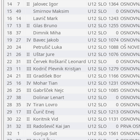
14
7
II
Jalovec Igor
U12
SLO
1364
OSNOVNA
15
49
Smirnov Maksim
U12
SLO
0
OSNOVNA
16
14
Lavrič Mark
U12
SLO
1243
OSNOVNA
17
13
II
Glas Bruno
U12
SLO
1255
OSNOVNA
18
37
Dimnik Miha
U12
SLO
0
OSNOVNA
19
27
IV
Bavec Jakob
U12
SLO
1074
OSNOVNA
20
24
Petrušič Luka
U12
SLO
1088
OŠ NOVE
21
26
II
Uštar Jure
U12
SLO
1076
OSNOVNA
22
31
III
Červek Roškarič Leonard
U12
SLO
0
OSNOVNA
23
11
III
Kodrič Plevnik Kristjan
U12
SLO
1279
OSNOVNA
24
21
III
Gradišek Bor
U12
SLO
1166
OSNOVNA
25
16
IV
Mohar Tian
U12
SLO
1231
OSNOVNA
26
25
III
Gabršček Nejc
U12
SLO
1085
OSNOVNA
27
38
Dolinar Lenart
U12
SLO
0
OSNOVNA
28
35
IV
Tiran Lovro
U12
SLO
0
OSNOVNA
29
17
III
Čurič Enej
U12
SLO
1213
OSNOVNA
30
22
II
Koritnik Vid
U12
SLO
1131
OSNOVNA
31
32
III
Radoševič Kai Jan
U12
SLO
0
PRVA OS
32
1
Gorjup Svit
U12
SLO
1561
OSNOVNA