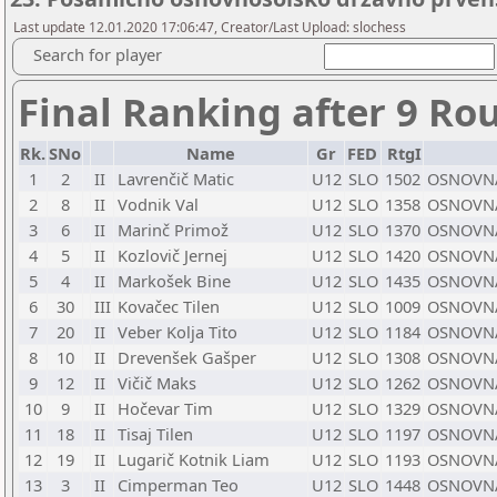
Last update 12.01.2020 17:06:47, Creator/Last Upload: slochess
Search for player
Final Ranking after 9 Ro
Rk.
SNo
Name
Gr
FED
RtgI
1
2
II
Lavrenčič Matic
U12
SLO
1502
OSNOVNA
2
8
II
Vodnik Val
U12
SLO
1358
OSNOVNA
3
6
II
Marinč Primož
U12
SLO
1370
OSNOVNA
4
5
II
Kozlovič Jernej
U12
SLO
1420
OSNOVNA
5
4
II
Markošek Bine
U12
SLO
1435
OSNOVNA
6
30
III
Kovačec Tilen
U12
SLO
1009
OSNOVNA
7
20
II
Veber Kolja Tito
U12
SLO
1184
OSNOVNA
8
10
II
Drevenšek Gašper
U12
SLO
1308
OSNOVNA
9
12
II
Vičič Maks
U12
SLO
1262
OSNOVNA
10
9
II
Hočevar Tim
U12
SLO
1329
OSNOVNA
11
18
II
Tisaj Tilen
U12
SLO
1197
OSNOVN
12
19
II
Lugarič Kotnik Liam
U12
SLO
1193
OSNOVNA
13
3
II
Cimperman Teo
U12
SLO
1448
OSNOVNA