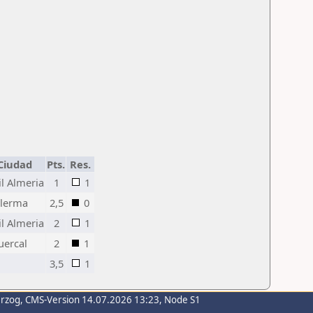
Ciudad
Pts.
Res.
l Almeria
1
1
alerma
2,5
0
l Almeria
2
1
uercal
2
1
3,5
1
erzog
, CMS-Version 14.07.2026 13:23, Node S1