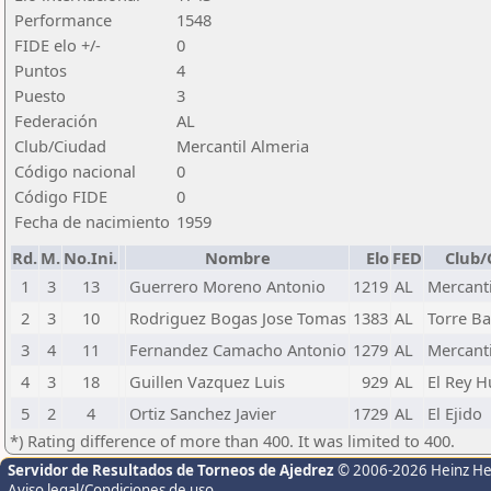
Performance
1548
FIDE elo +/-
0
Puntos
4
Puesto
3
Federación
AL
Club/Ciudad
Mercantil Almeria
Código nacional
0
Código FIDE
0
Fecha de nacimiento
1959
Rd.
M.
No.Ini.
Nombre
Elo
FED
Club/
1
3
13
Guerrero Moreno Antonio
1219
AL
Mercanti
2
3
10
Rodriguez Bogas Jose Tomas
1383
AL
Torre B
3
4
11
Fernandez Camacho Antonio
1279
AL
Mercanti
4
3
18
Guillen Vazquez Luis
929
AL
El Rey H
5
2
4
Ortiz Sanchez Javier
1729
AL
El Ejido
*) Rating difference of more than 400. It was limited to 400.
Servidor de Resultados de Torneos de Ajedrez
© 2006-2026 Heinz H
Aviso legal/Condiciones de uso