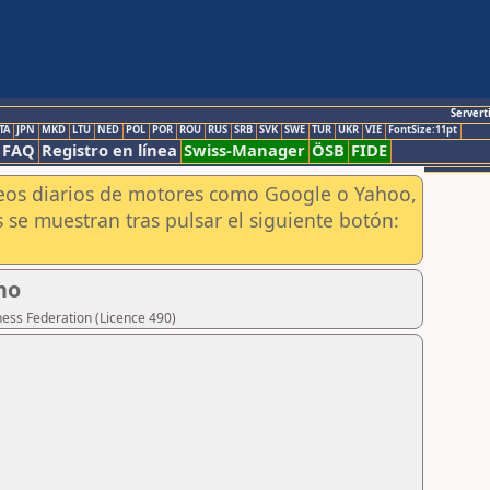
Servert
TA
JPN
MKD
LTU
NED
POL
POR
ROU
RUS
SRB
SVK
SWE
TUR
UKR
VIE
FontSize:11pt
FAQ
Registro en línea
Swiss-Manager
ÖSB
FIDE
aneos diarios de motores como Google o Yahoo,
 se muestran tras pulsar el siguiente botón:
no
hess Federation (Licence 490)