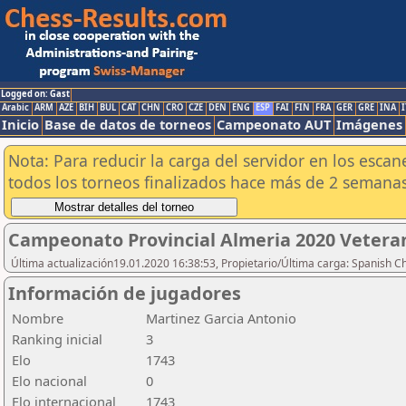
Logged on: Gast
Arabic
ARM
AZE
BIH
BUL
CAT
CHN
CRO
CZE
DEN
ENG
ESP
FAI
FIN
FRA
GER
GRE
INA
I
Inicio
Base de datos de torneos
Campeonato AUT
Imágenes
Nota: Para reducir la carga del servidor en los esc
todos los torneos finalizados hace más de 2 semanas
Campeonato Provincial Almeria 2020 Vetera
Última actualización19.01.2020 16:38:53, Propietario/Última carga: Spanish C
Información de jugadores
Nombre
Martinez Garcia Antonio
Ranking inicial
3
Elo
1743
Elo nacional
0
Elo internacional
1743