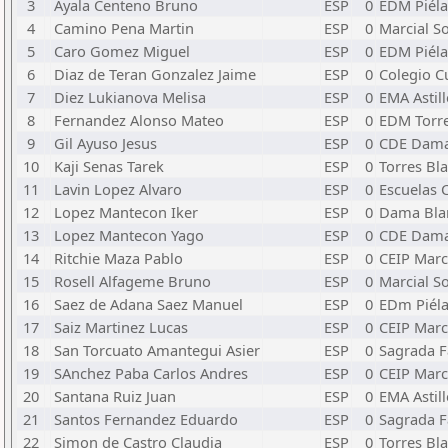
3
Ayala Centeno Bruno
ESP
0
EDM Piél
4
Camino Pena Martin
ESP
0
Marcial S
5
Caro Gomez Miguel
ESP
0
EDM Piél
6
Diaz de Teran Gonzalez Jaime
ESP
0
Colegio 
7
Diez Lukianova Melisa
ESP
0
EMA Astil
8
Fernandez Alonso Mateo
ESP
0
EDM Torr
9
Gil Ayuso Jesus
ESP
0
CDE Dama
10
Kaji Senas Tarek
ESP
0
Torres Bl
11
Lavin Lopez Alvaro
ESP
0
Escuelas 
12
Lopez Mantecon Iker
ESP
0
Dama Bla
13
Lopez Mantecon Yago
ESP
0
CDE Dama
14
Ritchie Maza Pablo
ESP
0
CEIP Marc
15
Rosell Alfageme Bruno
ESP
0
Marcial S
16
Saez de Adana Saez Manuel
ESP
0
EDm Piél
17
Saiz Martinez Lucas
ESP
0
CEIP Marc
18
San Torcuato Amantegui Asier
ESP
0
Sagrada F
19
SAnchez Paba Carlos Andres
ESP
0
CEIP Marc
20
Santana Ruiz Juan
ESP
0
EMA Astil
21
Santos Fernandez Eduardo
ESP
0
Sagrada F
22
Simon de Castro Claudia
ESP
0
Torres Bl