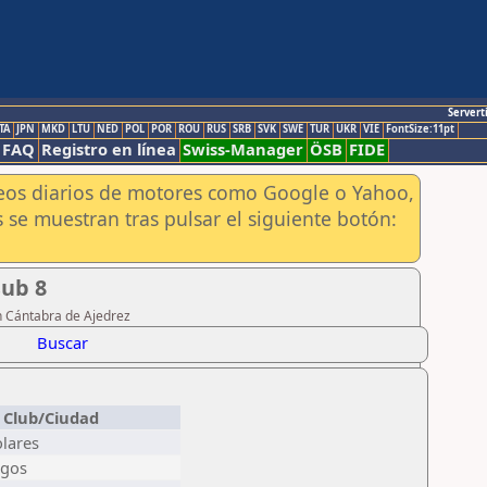
Servert
TA
JPN
MKD
LTU
NED
POL
POR
ROU
RUS
SRB
SVK
SWE
TUR
UKR
VIE
FontSize:11pt
FAQ
Registro en línea
Swiss-Manager
ÖSB
FIDE
aneos diarios de motores como Google o Yahoo,
 se muestran tras pulsar el siguiente botón:
sub 8
n Cántabra de Ajedrez
Buscar
Club/Ciudad
olares
agos