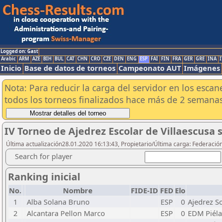
Logged on: Gast
Arabic
ARM
AZE
BIH
BUL
CAT
CHN
CRO
CZE
DEN
ENG
ESP
FAI
FIN
FRA
GER
GRE
INA
I
Inicio
Base de datos de torneos
Campeonato AUT
Imágenes
Nota: Para reducir la carga del servidor en los esc
todos los torneos finalizados hace más de 2 semanas
IV Torneo de Ajedrez Escolar de Villaescusa 
Última actualización28.01.2020 16:13:43, Propietario/Última carga: Federació
Search for player
Ranking inicial
No.
Nombre
FIDE-ID
FED
Elo
1
Alba Solana Bruno
ESP
0
Ajedrez S
2
Alcantara Pellon Marco
ESP
0
EDM Piél