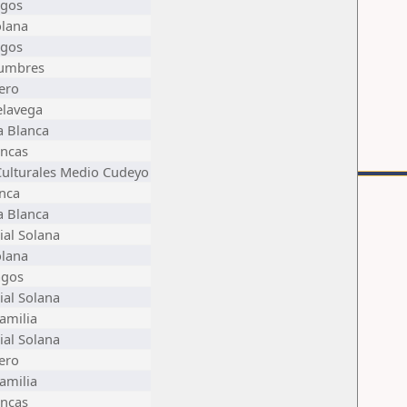
agos
olana
agos
Cumbres
lero
elavega
 Blanca
ancas
Culturales Medio Cudeyo
nca
 Blanca
ial Solana
olana
agos
ial Solana
amilia
ial Solana
lero
amilia
ancas