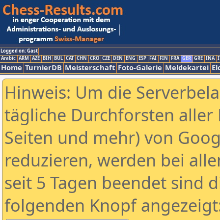
Logged on: Gast
Arabic
ARM
AZE
BIH
BUL
CAT
CHN
CRO
CZE
DEN
ENG
ESP
FAI
FIN
FRA
GER
GRE
INA
I
Home
TurnierDB
Meisterschaft
Foto-Galerie
Meldekartei
El
Hinweis: Um die Serverbel
tägliche Durchforsten aller 
Seiten und mehr) von Goog
reduzieren, werden bei alle
seit 5 Tagen beendet sind d
folgenden Knopf angezeigt