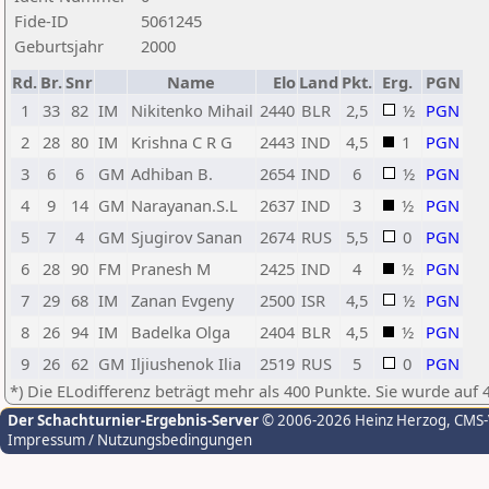
Fide-ID
5061245
Geburtsjahr
2000
Rd.
Br.
Snr
Name
Elo
Land
Pkt.
Erg.
PGN
1
33
82
IM
Nikitenko Mihail
2440
BLR
2,5
½
PGN
2
28
80
IM
Krishna C R G
2443
IND
4,5
1
PGN
3
6
6
GM
Adhiban B.
2654
IND
6
½
PGN
4
9
14
GM
Narayanan.S.L
2637
IND
3
½
PGN
5
7
4
GM
Sjugirov Sanan
2674
RUS
5,5
0
PGN
6
28
90
FM
Pranesh M
2425
IND
4
½
PGN
7
29
68
IM
Zanan Evgeny
2500
ISR
4,5
½
PGN
8
26
94
IM
Badelka Olga
2404
BLR
4,5
½
PGN
9
26
62
GM
Iljiushenok Ilia
2519
RUS
5
0
PGN
*) Die ELodifferenz beträgt mehr als 400 Punkte. Sie wurde auf 
Der Schachturnier-Ergebnis-Server
© 2006-2026 Heinz Herzog
, CMS
Impressum / Nutzungsbedingungen