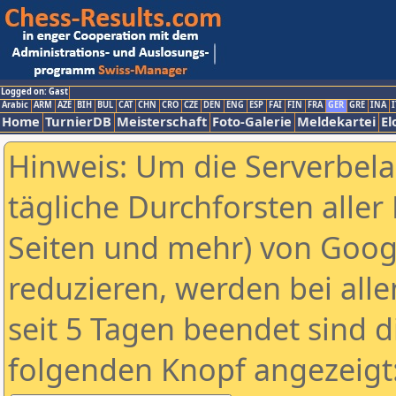
Logged on: Gast
Arabic
ARM
AZE
BIH
BUL
CAT
CHN
CRO
CZE
DEN
ENG
ESP
FAI
FIN
FRA
GER
GRE
INA
I
Home
TurnierDB
Meisterschaft
Foto-Galerie
Meldekartei
El
Hinweis: Um die Serverbel
tägliche Durchforsten aller 
Seiten und mehr) von Goog
reduzieren, werden bei alle
seit 5 Tagen beendet sind d
folgenden Knopf angezeigt