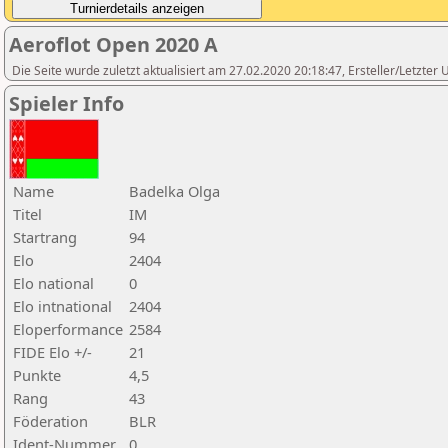
Aeroflot Open 2020 A
Die Seite wurde zuletzt aktualisiert am 27.02.2020 20:18:47, Ersteller/Letzter
Spieler Info
Name
Badelka Olga
Titel
IM
Startrang
94
Elo
2404
Elo national
0
Elo intnational
2404
Eloperformance
2584
FIDE Elo +/-
21
Punkte
4,5
Rang
43
Föderation
BLR
Ident-Nummer
0