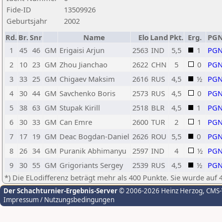
Fide-ID
13509926
Geburtsjahr
2002
Rd.
Br.
Snr
Name
Elo
Land
Pkt.
Erg.
PG
1
45
46
GM
Erigaisi Arjun
2563
IND
5,5
1
PG
2
10
23
GM
Zhou Jianchao
2622
CHN
5
0
PG
3
33
25
GM
Chigaev Maksim
2616
RUS
4,5
½
PG
4
30
44
GM
Savchenko Boris
2573
RUS
4,5
0
PG
5
38
63
GM
Stupak Kirill
2518
BLR
4,5
1
PG
6
30
33
GM
Can Emre
2600
TUR
2
1
PG
7
17
19
GM
Deac Bogdan-Daniel
2626
ROU
5,5
0
PG
8
26
34
GM
Puranik Abhimanyu
2597
IND
4
½
PG
9
30
55
GM
Grigoriants Sergey
2539
RUS
4,5
½
PG
*) Die ELodifferenz beträgt mehr als 400 Punkte. Sie wurde auf 
Der Schachturnier-Ergebnis-Server
© 2006-2026 Heinz Herzog
, CMS
Impressum / Nutzungsbedingungen