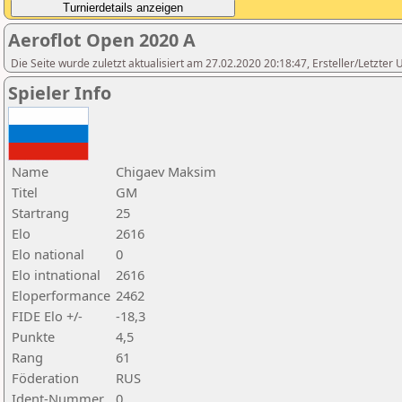
Aeroflot Open 2020 A
Die Seite wurde zuletzt aktualisiert am 27.02.2020 20:18:47, Ersteller/Letzter
Spieler Info
Name
Chigaev Maksim
Titel
GM
Startrang
25
Elo
2616
Elo national
0
Elo intnational
2616
Eloperformance
2462
FIDE Elo +/-
-18,3
Punkte
4,5
Rang
61
Föderation
RUS
Ident-Nummer
0