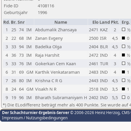
Fide-ID
4108116
Geburtsjahr
1996
Rd.
Br.
Snr
Name
Elo
Land
Pkt.
Erg.
1
25
74
IM
Abdumalik Zhansaya
2471
KAZ
2
½
2
22
68
IM
Zanan Evgeny
2500
ISR
4,5
0
3
33
94
IM
Badelka Olga
2404
BLR
4,5
½
4
36
73
IM
Raja Harshit
2472
IND
4
½
5
33
76
IM
Gokerkan Cem Kaan
2461
TUR
3
½
6
31
69
GM
Karthik Venkataraman
2483
IND
4
1
7
26
80
IM
Krishna C R G
2443
IND
4,5
½
8
24
64
GM
Visakh N R
2518
IND
3,5
1
9
19
96
IM
Bharath Subramaniyam H
2402
IND
5,5
0
*) Die ELodifferenz beträgt mehr als 400 Punkte. Sie wurde auf 
Der Schachturnier-Ergebnis-Server
© 2006-2026 Heinz Herzog
, CMS
Impressum / Nutzungsbedingungen