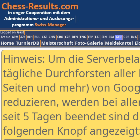
Logged on: Gast
Arabic
ARM
AZE
BIH
BUL
CAT
CHN
CRO
CZE
DEN
ENG
ESP
FAI
FIN
FRA
GER
GRE
INA
I
Home
TurnierDB
Meisterschaft
Foto-Galerie
Meldekartei
El
Hinweis: Um die Serverbel
tägliche Durchforsten aller 
Seiten und mehr) von Goog
reduzieren, werden bei alle
seit 5 Tagen beendet sind d
folgenden Knopf angezeigt