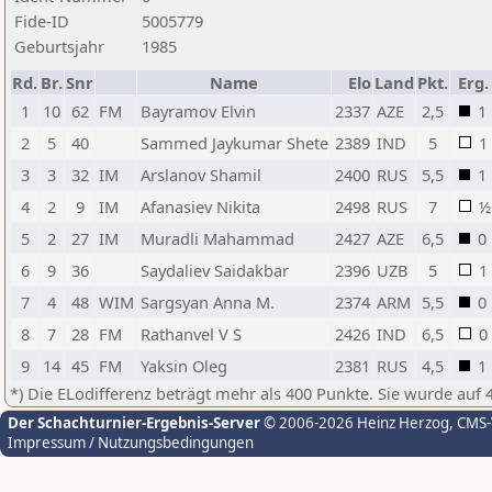
Fide-ID
5005779
Geburtsjahr
1985
Rd.
Br.
Snr
Name
Elo
Land
Pkt.
Erg.
1
10
62
FM
Bayramov Elvin
2337
AZE
2,5
1
2
5
40
Sammed Jaykumar Shete
2389
IND
5
1
3
3
32
IM
Arslanov Shamil
2400
RUS
5,5
1
4
2
9
IM
Afanasiev Nikita
2498
RUS
7
½
5
2
27
IM
Muradli Mahammad
2427
AZE
6,5
0
6
9
36
Saydaliev Saidakbar
2396
UZB
5
1
7
4
48
WIM
Sargsyan Anna M.
2374
ARM
5,5
0
8
7
28
FM
Rathanvel V S
2426
IND
6,5
0
9
14
45
FM
Yaksin Oleg
2381
RUS
4,5
1
*) Die ELodifferenz beträgt mehr als 400 Punkte. Sie wurde auf 
Der Schachturnier-Ergebnis-Server
© 2006-2026 Heinz Herzog
, CMS
Impressum / Nutzungsbedingungen