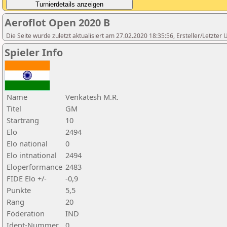
Aeroflot Open 2020 B
Die Seite wurde zuletzt aktualisiert am 27.02.2020 18:35:56, Ersteller/Letzter
Spieler Info
Name
Venkatesh M.R.
Titel
GM
Startrang
10
Elo
2494
Elo national
0
Elo intnational
2494
Eloperformance
2483
FIDE Elo +/-
-0,9
Punkte
5,5
Rang
20
Föderation
IND
Ident-Nummer
0