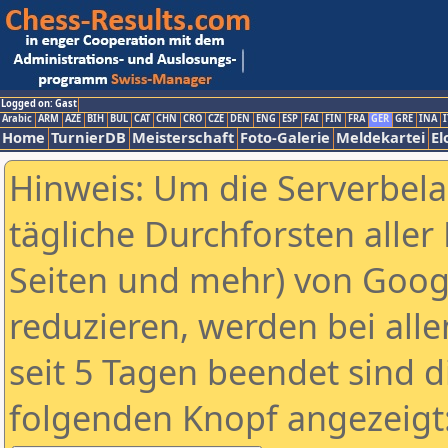
Logged on: Gast
Arabic
ARM
AZE
BIH
BUL
CAT
CHN
CRO
CZE
DEN
ENG
ESP
FAI
FIN
FRA
GER
GRE
INA
I
Home
TurnierDB
Meisterschaft
Foto-Galerie
Meldekartei
El
Hinweis: Um die Serverbel
tägliche Durchforsten aller 
Seiten und mehr) von Goog
reduzieren, werden bei alle
seit 5 Tagen beendet sind d
folgenden Knopf angezeigt