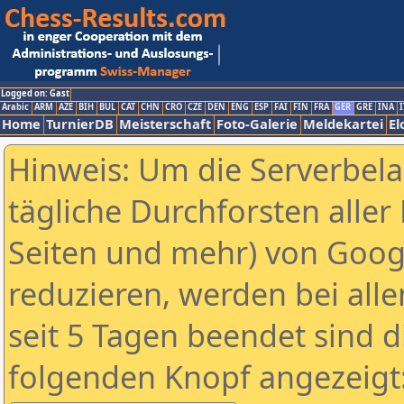
Logged on: Gast
Arabic
ARM
AZE
BIH
BUL
CAT
CHN
CRO
CZE
DEN
ENG
ESP
FAI
FIN
FRA
GER
GRE
INA
I
Home
TurnierDB
Meisterschaft
Foto-Galerie
Meldekartei
El
Hinweis: Um die Serverbel
tägliche Durchforsten aller 
Seiten und mehr) von Goog
reduzieren, werden bei alle
seit 5 Tagen beendet sind d
folgenden Knopf angezeigt