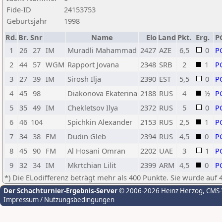
Fide-ID
24153753
Geburtsjahr
1998
Rd.
Br.
Snr
Name
Elo
Land
Pkt.
Erg.
P
1
26
27
IM
Muradli Mahammad
2427
AZE
6,5
0
P
2
44
57
WGM
Rapport Jovana
2348
SRB
2
1
P
3
27
39
IM
Sirosh Ilja
2390
EST
5,5
0
P
4
45
98
Diakonova Ekaterina
2188
RUS
4
½
P
5
35
49
IM
Chekletsov Ilya
2372
RUS
5
0
P
6
46
104
Spichkin Alexander
2153
RUS
2,5
1
P
7
34
38
FM
Dudin Gleb
2394
RUS
4,5
0
P
8
45
90
FM
Al Hosani Omran
2202
UAE
3
1
P
9
32
34
IM
Mkrtchian Lilit
2399
ARM
4,5
0
P
*) Die ELodifferenz beträgt mehr als 400 Punkte. Sie wurde auf 
Der Schachturnier-Ergebnis-Server
© 2006-2026 Heinz Herzog
, CMS
Impressum / Nutzungsbedingungen