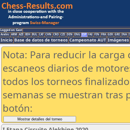
Logged on: Gast
Arabic
ARM
AZE
BIH
BUL
CAT
CHN
CRO
CZE
DEN
ENG
ESP
FAI
FIN
FRA
GER
GRE
INA
I
Inicio
Base de datos de torneos
Campeonato AUT
Imágenes
Nota: Para reducir la carga 
escaneos diarios de motor
todos los torneos finalizad
semanas se muestran tras p
botón:
I Etapa Circuito Alekhine 2020