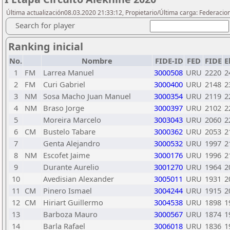
Última actualización08.03.2020 21:33:12, Propietario/Última carga: Federacio
Search for player
Ranking inicial
No.
Nombre
FIDE-ID
FED
FIDE
E
1
FM
Larrea Manuel
3000508
URU
2220
2
2
FM
Curi Gabriel
3000400
URU
2148
2
3
NM
Sosa Macho Juan Manuel
3000354
URU
2119
2
4
NM
Braso Jorge
3000397
URU
2102
2
5
Moreira Marcelo
3003043
URU
2060
2
6
CM
Bustelo Tabare
3000362
URU
2053
2
7
Genta Alejandro
3000532
URU
1997
2
8
NM
Escofet Jaime
3000176
URU
1996
2
9
Durante Aurelio
3001270
URU
1964
2
10
Avedisian Alexander
3005011
URU
1931
2
11
CM
Pinero Ismael
3004244
URU
1915
2
12
CM
Hiriart Guillermo
3004538
URU
1898
1
13
Barboza Mauro
3000567
URU
1874
1
14
Barla Rafael
3006018
URU
1836
1