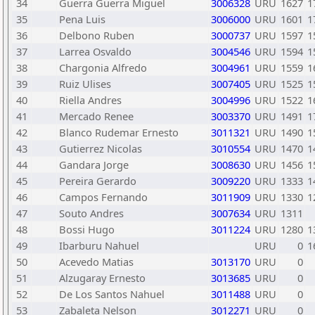
34
Guerra Guerra Miguel
3006328
URU
1627
1
35
Pena Luis
3006000
URU
1601
1
36
Delbono Ruben
3000737
URU
1597
1
37
Larrea Osvaldo
3004546
URU
1594
1
38
Chargonia Alfredo
3004961
URU
1559
1
39
Ruiz Ulises
3007405
URU
1525
1
40
Riella Andres
3004996
URU
1522
1
41
Mercado Renee
3003370
URU
1491
1
42
Blanco Rudemar Ernesto
3011321
URU
1490
1
43
Gutierrez Nicolas
3010554
URU
1470
1
44
Gandara Jorge
3008630
URU
1456
1
45
Pereira Gerardo
3009220
URU
1333
1
46
Campos Fernando
3011909
URU
1330
1
47
Souto Andres
3007634
URU
1311
48
Bossi Hugo
3011224
URU
1280
1
49
Ibarburu Nahuel
URU
0
1
50
Acevedo Matias
3013170
URU
0
51
Alzugaray Ernesto
3013685
URU
0
52
De Los Santos Nahuel
3011488
URU
0
53
Zabaleta Nelson
3012271
URU
0