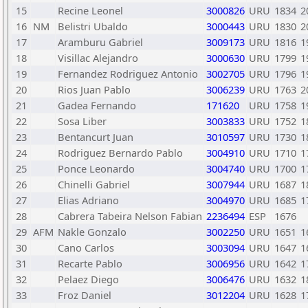
15
Recine Leonel
3000826
URU
1834
2
16
NM
Belistri Ubaldo
3000443
URU
1830
2
17
Aramburu Gabriel
3009173
URU
1816
1
18
Visillac Alejandro
3000630
URU
1799
1
19
Fernandez Rodriguez Antonio
3002705
URU
1796
1
20
Rios Juan Pablo
3006239
URU
1763
2
21
Gadea Fernando
171620
URU
1758
1
22
Sosa Liber
3003833
URU
1752
1
23
Bentancurt Juan
3010597
URU
1730
1
24
Rodriguez Bernardo Pablo
3004910
URU
1710
1
25
Ponce Leonardo
3004740
URU
1700
1
26
Chinelli Gabriel
3007944
URU
1687
1
27
Elias Adriano
3004970
URU
1685
1
28
Cabrera Tabeira Nelson Fabian
2236494
ESP
1676
29
AFM
Nakle Gonzalo
3002250
URU
1651
1
30
Cano Carlos
3003094
URU
1647
1
31
Recarte Pablo
3006956
URU
1642
1
32
Pelaez Diego
3006476
URU
1632
1
33
Froz Daniel
3012204
URU
1628
1