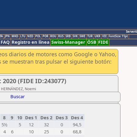
Servert
TA
JPN
MKD
LTU
NED
POL
POR
ROU
RUS
SRB
SVK
SWE
TUR
UKR
VIE
FontSize:11pt
FAQ
Registro en línea
Swiss-Manager
ÖSB
FIDE
aneos diarios de motores como Google o Yahoo,
 se muestran tras pulsar el siguiente botón:
 2020 (FIDE ID:243077)
NEZ HERNÁNDEZ, Noemi
Buscar
8
9
10
Des 1
Des 2
Des 3
Des 4
5½
5
12
32
0
94,5
4
6
10
25
0
68,8