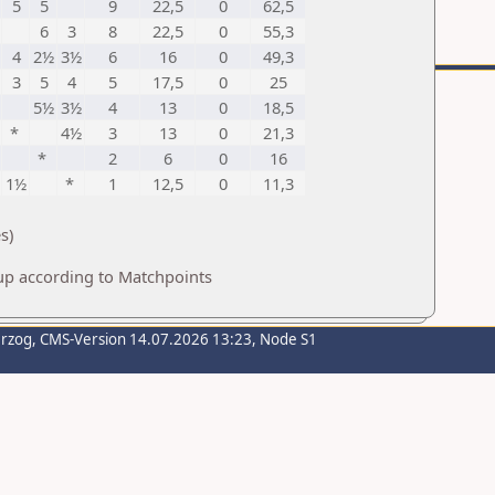
5
5
9
22,5
0
62,5
6
3
8
22,5
0
55,3
4
2½
3½
6
16
0
49,3
3
5
4
5
17,5
0
25
5½
3½
4
13
0
18,5
*
4½
3
13
0
21,3
*
2
6
0
16
1½
*
1
12,5
0
11,3
s)
up according to Matchpoints
erzog
, CMS-Version 14.07.2026 13:23, Node S1