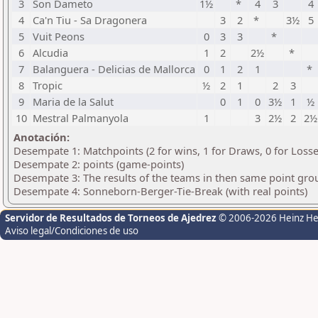
3
Son Dameto
1½
*
4
3
4
4
Ca'n Tiu - Sa Dragonera
3
2
*
3½
5
5
Vuit Peons
0
3
3
*
6
Alcudia
1
2
2½
*
7
Balanguera - Delicias de Mallorca
0
1
2
1
*
8
Tropic
½
2
1
2
3
9
Maria de la Salut
0
1
0
3½
1
½
10
Mestral Palmanyola
1
3
2½
2
2½
Anotación:
Desempate 1: Matchpoints (2 for wins, 1 for Draws, 0 for Losse
Desempate 2: points (game-points)
Desempate 3: The results of the teams in then same point gro
Desempate 4: Sonneborn-Berger-Tie-Break (with real points)
Servidor de Resultados de Torneos de Ajedrez
© 2006-2026 Heinz H
Aviso legal/Condiciones de uso