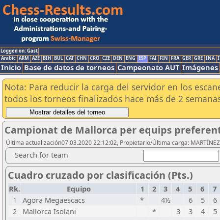
Logged on: Gast
Arabic
ARM
AZE
BIH
BUL
CAT
CHN
CRO
CZE
DEN
ENG
ESP
FAI
FIN
FRA
GER
GRE
INA
I
Inicio
Base de datos de torneos
Campeonato AUT
Imágenes
Nota: Para reducir la carga del servidor en los esc
todos los torneos finalizados hace más de 2 semanas
Campionat de Mallorca per equips preferent
Última actualización07.03.2020 22:12:02, Propietario/Última carga: MARTÍ
Search for team
Cuadro cruzado por clasificación (Pts.)
Rk.
Equipo
1
2
3
4
5
6
7
1
Agora Megaescacs
*
4½
6
5
6
2
Mallorca Isolani
*
3
3
4
5