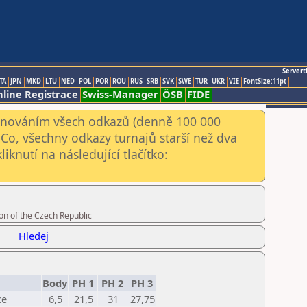
Servert
TA
JPN
MKD
LTU
NED
POL
POR
ROU
RUS
SRB
SVK
SWE
TUR
UKR
VIE
FontSize:11pt
line Registrace
Swiss-Manager
ÖSB
FIDE
kenováním všech odkazů (denně 100 000
Co, všechny odkazy turnajů starší než dva
iknutí na následující tlačítko:
on of the Czech Republic
Hledej
Body
PH 1
PH 2
PH 3
ce
6,5
21,5
31
27,75