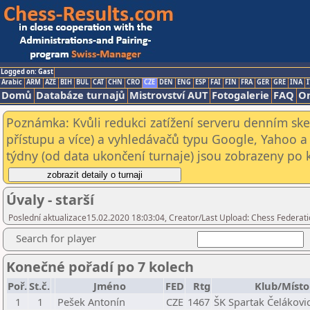
Logged on: Gast
Arabic
ARM
AZE
BIH
BUL
CAT
CHN
CRO
CZE
DEN
ENG
ESP
FAI
FIN
FRA
GER
GRE
INA
I
Domů
Databáze turnajů
Mistrovství AUT
Fotogalerie
FAQ
On
Poznámka: Kvůli redukci zatížení serveru denním s
přístupu a více) a vyhledávačů typu Google, Yahoo a 
týdny (od data ukončení turnaje) jsou zobrazeny po kl
Úvaly - starší
Poslední aktualizace15.02.2020 18:03:04, Creator/Last Upload: Chess Federati
Search for player
Konečné pořadí po 7 kolech
Poř.
St.č.
Jméno
FED
Rtg
Klub/Místo
1
1
Pešek Antonín
CZE
1467
ŠK Spartak Čelákovi