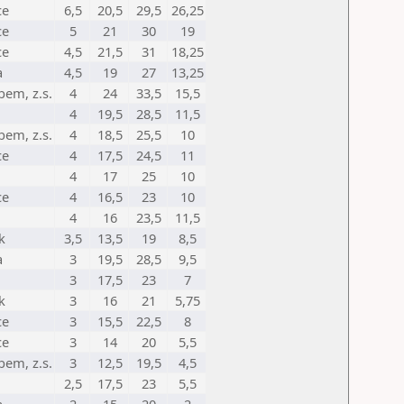
ce
6,5
20,5
29,5
26,25
ce
5
21
30
19
ce
4,5
21,5
31
18,25
a
4,5
19
27
13,25
bem, z.s.
4
24
33,5
15,5
4
19,5
28,5
11,5
bem, z.s.
4
18,5
25,5
10
ce
4
17,5
24,5
11
4
17
25
10
ce
4
16,5
23
10
4
16
23,5
11,5
k
3,5
13,5
19
8,5
a
3
19,5
28,5
9,5
3
17,5
23
7
k
3
16
21
5,75
ce
3
15,5
22,5
8
ce
3
14
20
5,5
bem, z.s.
3
12,5
19,5
4,5
2,5
17,5
23
5,5