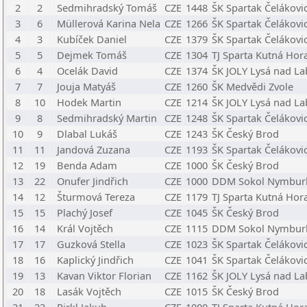
2
2
Sedmihradský Tomáš
CZE
1448
ŠK Spartak Čelákovi
3
6
Müllerová Karina Nela
CZE
1266
ŠK Spartak Čelákovi
4
3
Kubíček Daniel
CZE
1379
ŠK Spartak Čelákovi
5
5
Dejmek Tomáš
CZE
1304
TJ Sparta Kutná Hor
6
4
Ocelák David
CZE
1374
ŠK JOLY Lysá nad La
7
7
Jouja Matyáš
CZE
1260
ŠK Medvědi Zvole
8
10
Hodek Martin
CZE
1214
ŠK JOLY Lysá nad La
9
8
Sedmihradský Martin
CZE
1248
ŠK Spartak Čelákovi
10
9
Dlabal Lukáš
CZE
1243
ŠK Český Brod
11
11
Jandová Zuzana
CZE
1193
ŠK Spartak Čelákovi
12
19
Benda Adam
CZE
1000
ŠK Český Brod
13
22
Onufer Jindřich
CZE
1000
DDM Sokol Nymbur
14
12
Šturmová Tereza
CZE
1179
TJ Sparta Kutná Hor
15
15
Plachý Josef
CZE
1045
ŠK Český Brod
16
14
Král Vojtěch
CZE
1115
DDM Sokol Nymbur
17
17
Guzková Stella
CZE
1023
ŠK Spartak Čelákovi
18
16
Kaplický Jindřich
CZE
1041
ŠK Spartak Čelákovi
19
13
Kavan Viktor Florian
CZE
1162
ŠK JOLY Lysá nad La
20
18
Lasák Vojtěch
CZE
1015
ŠK Český Brod