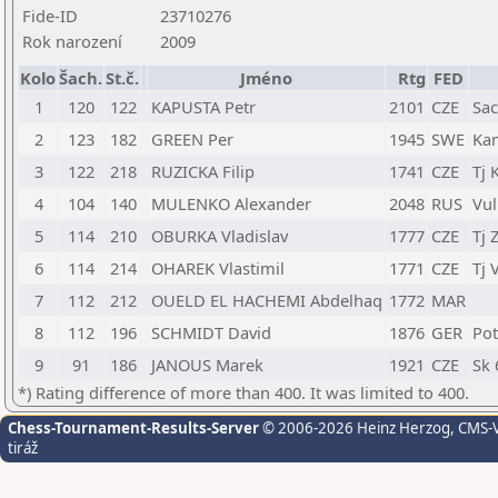
Fide-ID
23710276
Rok narození
2009
Kolo
Šach.
St.č.
Jméno
Rtg
FED
1
120
122
KAPUSTA Petr
2101
CZE
Sac
2
123
182
GREEN Per
1945
SWE
Kam
3
122
218
RUZICKA Filip
1741
CZE
Tj 
4
104
140
MULENKO Alexander
2048
RUS
Vu
5
114
210
OBURKA Vladislav
1777
CZE
Tj 
6
114
214
OHAREK Vlastimil
1771
CZE
Tj 
7
112
212
OUELD EL HACHEMI Abdelhaq
1772
MAR
8
112
196
SCHMIDT David
1876
GER
Po
9
91
186
JANOUS Marek
1921
CZE
Sk 
*) Rating difference of more than 400. It was limited to 400.
Chess-Tournament-Results-Server
© 2006-2026 Heinz Herzog
, CMS-
tiráž