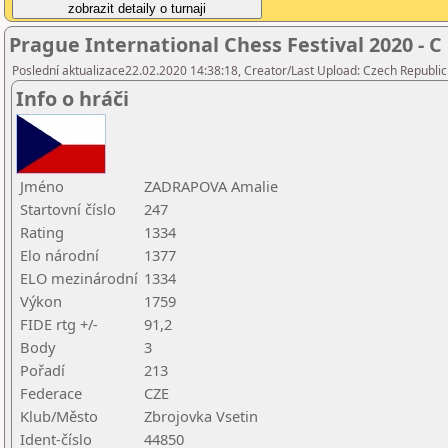
Prague International Chess Festival 2020 - C
Poslední aktualizace22.02.2020 14:38:18, Creator/Last Upload: Czech Republic
Info o hráči
Jméno
ZADRAPOVA Amalie
Startovní číslo
247
Rating
1334
Elo národní
1377
ELO mezinárodní
1334
Výkon
1759
FIDE rtg +/-
91,2
Body
3
Pořadí
213
Federace
CZE
Klub/Město
Zbrojovka Vsetin
Ident-číslo
44850