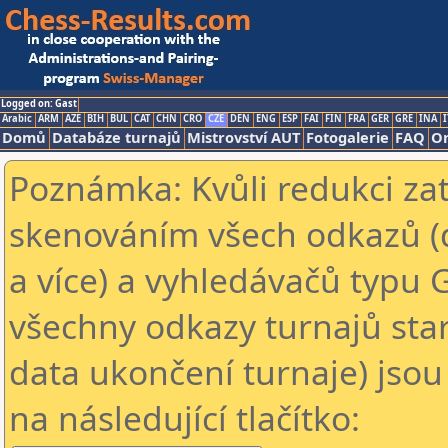
Logged on: Gast
Arabic
ARM
AZE
BIH
BUL
CAT
CHN
CRO
CZE
DEN
ENG
ESP
FAI
FIN
FRA
GER
GRE
INA
I
Domů
Databáze turnajů
Mistrovství AUT
Fotogalerie
FAQ
On
Poznámka: Kvůli redukci za
skenováním všech odkazů (
a více) a vyhledávačů typu 
všechny odkazy turnajů star
data ukončení turnaje) jsou
na následující tlačítko: