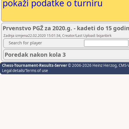
pokaži podatke o turniru
Prvenstvo PGŽ za 2020.g. - kadeti do 15 godi
Zadnja izmjena22.02.2020 15:01:34, Creator/Last Upload: bojanbirk
Search for player
Poredak nakon kola 3
Chess-Tournament-Results-Server
© 2006-2026 Heinz Herzog
, CMS-
Legal details/Terms of use