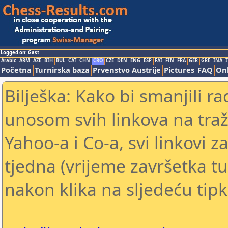
Logged on: Gast
Arabic
ARM
AZE
BIH
BUL
CAT
CHN
CRO
CZE
DEN
ENG
ESP
FAI
FIN
FRA
GER
GRE
INA
I
Početna
Turnirska baza
Prvenstvo Austrije
Pictures
FAQ
Onl
Bilješka: Kako bi smanjili 
unosom svih linkova na traž
Yahoo-a i Co-a, svi linkovi z
tjedna (vrijeme završetka tu
nakon klika na sljedeću tipk