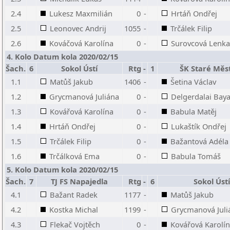
2.4
Lukesz Maxmilián
0
-
Hrtáň Ondřej
2.5
Leonovec Andrij
1055
-
Trčálek Filip
2.6
Kováčová Karolína
0
-
Surovcová Lenka
4. Kolo Datum kola 2020/02/15
Šach.
6
Sokol Ústí
Rtg
-
1
ŠK Staré Měs
1.1
Matůš Jakub
1406
-
Šetina Václav
1.2
Grycmanová Juliána
0
-
Delgerdalai Baya
1.3
Kovářová Karolína
0
-
Babula Matěj
1.4
Hrtáň Ondřej
0
-
Lukaštík Ondřej
1.5
Trčálek Filip
0
-
Bažantová Adéla
1.6
Trčálková Ema
0
-
Babula Tomáš
5. Kolo Datum kola 2020/02/15
Šach.
7
TJ FS Napajedla
Rtg
-
6
Sokol Ústí
4.1
Bažant Radek
1177
-
Matůš Jakub
4.2
Kostka Michal
1199
-
Grycmanová Juli
4.3
Flekač Vojtěch
0
-
Kovářová Karolí