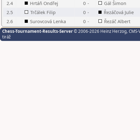
2.4
Hrtáň Ondřej
0
-
Gál Šimon
2.5
Trčálek Filip
0
-
Řezáčová Julie
2.6
Surovcová Lenka
0
-
Řezáč Albert
Chess-Tournament-Results-Server
© 2006-2026 Heinz Herzog
, CMS-
tiráž