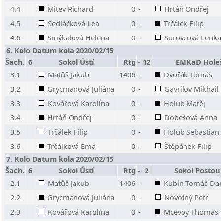
4.4
Mitev Richard
0
-
Hrtáň Ondřej
4.5
Sedláčková Lea
0
-
Trčálek Filip
4.6
Smýkalová Helena
0
-
Surovcová Lenka
6. Kolo Datum kola 2020/02/15
Šach.
6
Sokol Ústí
Rtg
-
12
EMKaD Hole
3.1
Matůš Jakub
1406
-
Dvořák Tomáš
3.2
Grycmanová Juliána
0
-
Gavrilov Mikhail
3.3
Kovářová Karolína
0
-
Holub Matěj
3.4
Hrtáň Ondřej
0
-
Dobešová Anna
3.5
Trčálek Filip
0
-
Holub Sebastian
3.6
Trčálková Ema
0
-
Štěpánek Filip
7. Kolo Datum kola 2020/02/15
Šach.
6
Sokol Ústí
Rtg
-
2
Sokol Posto
2.1
Matůš Jakub
1406
-
Kubín Tomáš Dan
2.2
Grycmanová Juliána
0
-
Novotný Petr
2.3
Kovářová Karolína
0
-
Mcevoy Thomas 