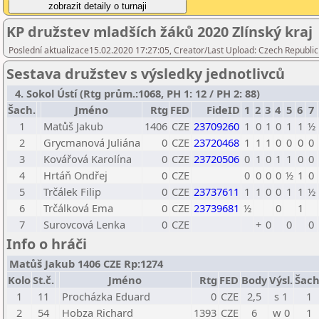
KP družstev mladších žáků 2020 Zlínský kraj
Poslední aktualizace15.02.2020 17:27:05, Creator/Last Upload: Czech Republic
Sestava družstev s výsledky jednotlivců
4. Sokol Ústí (Rtg prům.:1068, PH 1: 12 / PH 2: 88)
Šach.
Jméno
Rtg
FED
FideID
1
2
3
4
5
6
7
1
Matůš Jakub
1406
CZE
23709260
1
0
1
0
1
1
½
2
Grycmanová Juliána
0
CZE
23720468
1
1
1
0
0
0
0
3
Kovářová Karolína
0
CZE
23720506
0
1
0
1
1
0
0
4
Hrtáň Ondřej
0
CZE
0
0
0
0
½
1
0
5
Trčálek Filip
0
CZE
23737611
1
1
0
0
1
1
½
6
Trčálková Ema
0
CZE
23739681
½
0
1
7
Surovcová Lenka
0
CZE
+
0
0
0
Info o hráči
Matůš Jakub 1406 CZE Rp:1274
Kolo
St.č.
Jméno
Rtg
FED
Body
Výsl.
Šach
1
11
Procházka Eduard
0
CZE
2,5
s 1
1
2
54
Hobza Richard
1393
CZE
6
w 0
1