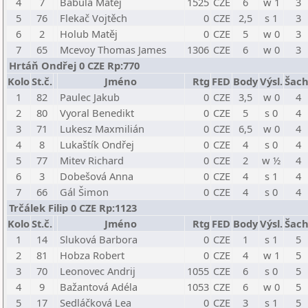
4
7
Babula Matěj
1525
CZE
6
w 1
3
5
76
Flekač Vojtěch
0
CZE
2,5
s 1
3
6
2
Holub Matěj
0
CZE
5
w 0
3
7
65
Mcevoy Thomas James
1306
CZE
6
w 0
3
Hrtáň Ondřej 0 CZE Rp:770
Kolo
St.č.
Jméno
Rtg
FED
Body
Výsl.
Šach
1
82
Paulec Jakub
0
CZE
3,5
w 0
4
2
80
Vyoral Benedikt
0
CZE
5
s 0
4
3
71
Lukesz Maxmilián
0
CZE
6,5
w 0
4
4
8
Lukaštík Ondřej
0
CZE
4
s 0
4
5
77
Mitev Richard
0
CZE
2
w ½
4
6
3
Dobešová Anna
0
CZE
4
s 1
4
7
66
Gál Šimon
0
CZE
4
s 0
4
Trčálek Filip 0 CZE Rp:1123
Kolo
St.č.
Jméno
Rtg
FED
Body
Výsl.
Šach
1
14
Sluková Barbora
0
CZE
1
s 1
5
2
81
Hobza Robert
0
CZE
4
w 1
5
3
70
Leonovec Andrij
1055
CZE
6
s 0
5
4
9
Bažantová Adéla
1053
CZE
6
w 0
5
5
17
Sedláčková Lea
0
CZE
3
s 1
5