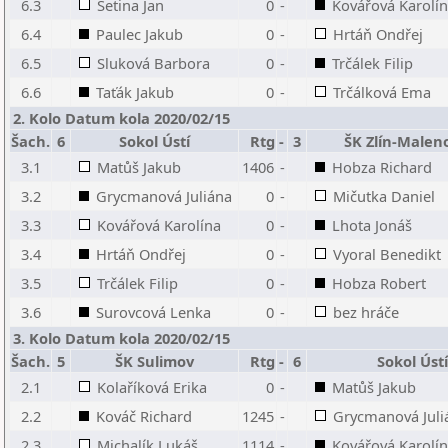
6.3
Šetina Jan
0
-
Kovářová Karolí
6.4
Paulec Jakub
0
-
Hrtáň Ondřej
6.5
Sluková Barbora
0
-
Trčálek Filip
6.6
Taťák Jakub
0
-
Trčálková Ema
2. Kolo Datum kola 2020/02/15
Šach.
6
Sokol Ústí
Rtg
-
3
ŠK Zlín-Malen
3.1
Matůš Jakub
1406
-
Hobza Richard
3.2
Grycmanová Juliána
0
-
Mičutka Daniel
3.3
Kovářová Karolína
0
-
Lhota Jonáš
3.4
Hrtáň Ondřej
0
-
Vyoral Benedikt
3.5
Trčálek Filip
0
-
Hobza Robert
3.6
Surovcová Lenka
0
-
bez hráče
3. Kolo Datum kola 2020/02/15
Šach.
5
ŠK Sulimov
Rtg
-
6
Sokol Ústí
2.1
Kolaříková Erika
0
-
Matůš Jakub
2.2
Kováč Richard
1245
-
Grycmanová Juli
2.3
Michalík Lukáš
1114
-
Kovářová Karolí