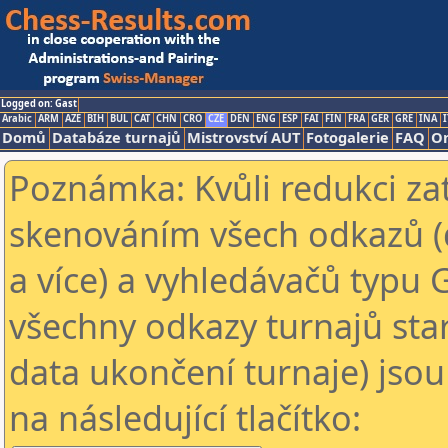
Logged on: Gast
Arabic
ARM
AZE
BIH
BUL
CAT
CHN
CRO
CZE
DEN
ENG
ESP
FAI
FIN
FRA
GER
GRE
INA
I
Domů
Databáze turnajů
Mistrovství AUT
Fotogalerie
FAQ
On
Poznámka: Kvůli redukci za
skenováním všech odkazů (
a více) a vyhledávačů typu 
všechny odkazy turnajů star
data ukončení turnaje) jsou
na následující tlačítko: