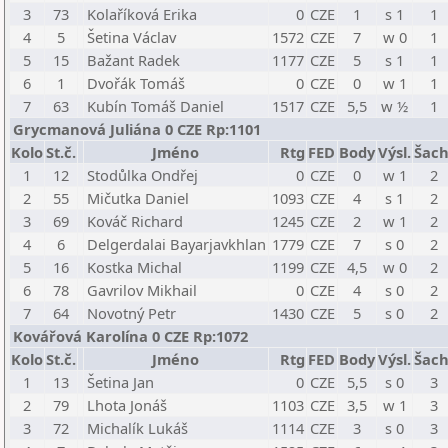
3
73
Kolaříková Erika
0
CZE
1
s 1
1
4
5
Šetina Václav
1572
CZE
7
w 0
1
5
15
Bažant Radek
1177
CZE
5
s 1
1
6
1
Dvořák Tomáš
0
CZE
0
w 1
1
7
63
Kubín Tomáš Daniel
1517
CZE
5,5
w ½
1
Grycmanová Juliána 0 CZE Rp:1101
Kolo
St.č.
Jméno
Rtg
FED
Body
Výsl.
Šach
1
12
Stodůlka Ondřej
0
CZE
0
w 1
2
2
55
Mičutka Daniel
1093
CZE
4
s 1
2
3
69
Kováč Richard
1245
CZE
2
w 1
2
4
6
Delgerdalai Bayarjavkhlan
1779
CZE
7
s 0
2
5
16
Kostka Michal
1199
CZE
4,5
w 0
2
6
78
Gavrilov Mikhail
0
CZE
4
s 0
2
7
64
Novotný Petr
1430
CZE
5
s 0
2
Kovářová Karolína 0 CZE Rp:1072
Kolo
St.č.
Jméno
Rtg
FED
Body
Výsl.
Šach
1
13
Šetina Jan
0
CZE
5,5
s 0
3
2
79
Lhota Jonáš
1103
CZE
3,5
w 1
3
3
72
Michalík Lukáš
1114
CZE
3
s 0
3