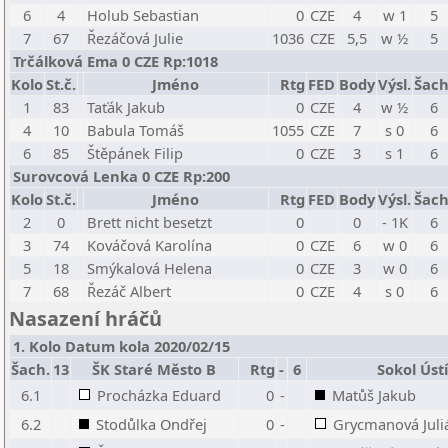
6
4
Holub Sebastian
0
CZE
4
w 1
5
7
67
Řezáčová Julie
1036
CZE
5,5
w ½
5
Trčálková Ema 0 CZE Rp:1018
Kolo
St.č.
Jméno
Rtg
FED
Body
Výsl.
Šach
1
83
Taťák Jakub
0
CZE
4
w ½
6
4
10
Babula Tomáš
1055
CZE
7
s 0
6
6
85
Štěpánek Filip
0
CZE
3
s 1
6
Surovcová Lenka 0 CZE Rp:200
Kolo
St.č.
Jméno
Rtg
FED
Body
Výsl.
Šach
2
0
Brett nicht besetzt
0
0
- 1K
6
3
74
Kováčová Karolína
0
CZE
6
w 0
6
5
18
Smýkalová Helena
0
CZE
3
w 0
6
7
68
Řezáč Albert
0
CZE
4
s 0
6
Nasazení hráčů
1. Kolo Datum kola 2020/02/15
Šach.
13
ŠK Staré Město B
Rtg
-
6
Sokol Ústí
6.1
Procházka Eduard
0
-
Matůš Jakub
6.2
Stodůlka Ondřej
0
-
Grycmanová Juli