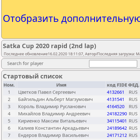
Отобразить дополнительну
Satka Cup 2020 rapid (2nd lap)
Последнее обновление16.02.2020 18:11:07, Автор/Последняя загрузка: M
Search for player
Стартовый список
Ном.
Имя
код FIDE
ФЕД.
1
Цветков Павел Сергеевич
4132661
RUS
2
Байгильдин Альберт Магзумович
4131541
RUS
3
Король Владимир Русланович
4164520
RUS
4
Михайлов Владимир Андреевич
24182290
RUS
5
Кириенко Максим Витальевич
34115401
RUS
6
Калиев Константин Аркадьевич
24189642
RUS
7
Ендеров Владимир Васильевич
24171212
RUS