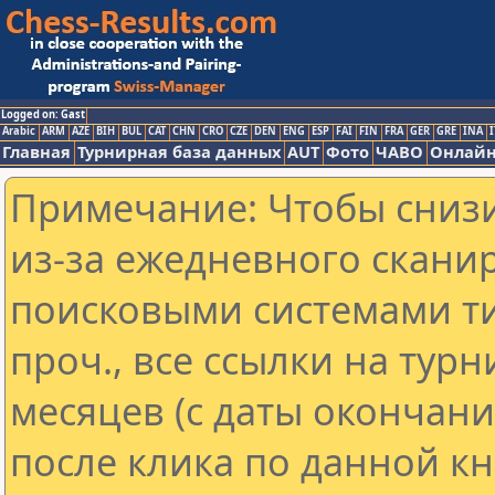
Logged on: Gast
Arabic
ARM
AZE
BIH
BUL
CAT
CHN
CRO
CZE
DEN
ENG
ESP
FAI
FIN
FRA
GER
GRE
INA
I
Главная
Турнирная база данных
AUT
Фото
ЧАВО
Онлайн
Примечание: Чтобы снизи
из-за ежедневного скани
поисковыми системами ти
проч., все ссылки на тур
месяцев (с даты окончан
после клика по данной кн