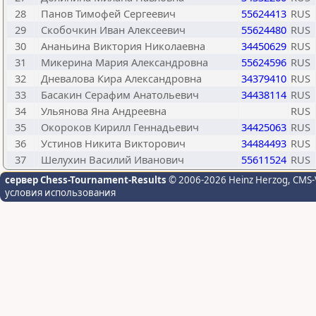
28
Панов Тимофей Сергеевич
55624413
RUS
29
Скобочкин Иван Алексеевич
55624480
RUS
30
Ананьина Виктория Николаевна
34450629
RUS
31
Микерина Мария Александровна
55624596
RUS
32
Дневалова Кира Александровна
34379410
RUS
33
Басакин Серафим Анатольевич
34438114
RUS
34
Ульянова Яна Андреевна
RUS
35
Окороков Кирилл Геннадьевич
34425063
RUS
36
Устинов Никита Викторович
34484493
RUS
37
Шелухин Василий Иванович
55611524
RUS
сервер Chess-Tournament-Results
© 2006-2026 Heinz Herzog
, CMS-
условия использования