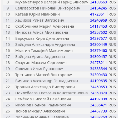
8
Мухаметнуров Валерий Гарифьянович
24189669
RUS
9
Селиверстов Николай Викторович
34154245
RUS
10
Катаев Юрий Иванович
4172361
RUS
11
Хафизов Ринат Вагизович
34240969
RUS
12
Скобочкина Мария Алексеевна
54117453
RUS
13
Ничкова Алиса Михайловна
34357602
RUS
14
Барсукова Кира Дмитриевна
34297677
RUS
15
Зайцева Александра Андреевна
34300449
RUS
16
Мызгин Тимофей Максимович
34379460
RUS
17
Зайцева Арина Андреевна
34300457
RUS
18
Слаутин Максим Сергеевич
24278211
RUS
19
Салимов Илья Рушанович
34335544
RUS
20
Третьяков Матвей Викторович
34300430
RUS
21
Бичинов Александр Геннадьевич
44199635
RUS
22
Трошин Александр Викторович
34450653
RUS
23
Похлебаева Светлана Константиновна
34350870
RUS
24
Семёнов Николай Семёнович
44197098
RUS
25
Иксанов Родион Радмирович
34335471
RUS
26
Тюков Михаил Алексеевич
34457739
RUS
27
Долинина Милана Павловна
34332260
RUS