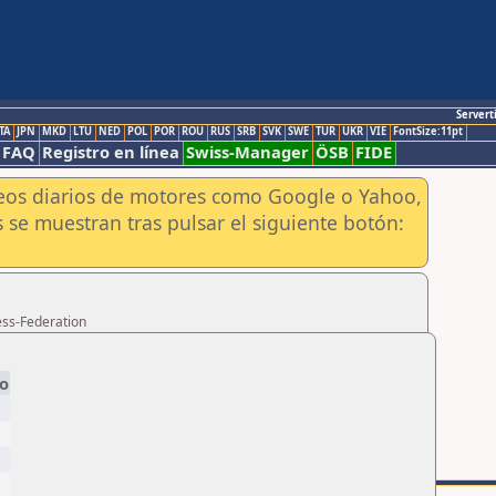
Servert
TA
JPN
MKD
LTU
NED
POL
POR
ROU
RUS
SRB
SVK
SWE
TUR
UKR
VIE
FontSize:11pt
FAQ
Registro en línea
Swiss-Manager
ÖSB
FIDE
aneos diarios de motores como Google o Yahoo,
 se muestran tras pulsar el siguiente botón:
ess-Federation
o