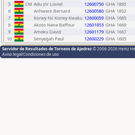
5
CM
Adu Jnr Lionel
12600750
GHA
1895
6
Anhwere Bernard
12600580
GHA
1852
7
Koney Nii Koney-Kwaku
12600059
GHA
1685
8
Akoto Nana Baffour
12601853
GHA
1669
9
Ameku David
12601179
GHA
1667
10
Senyegah Paul
12600229
GHA
1605
Servidor de Resultados de Torneos de Ajedrez
© 2006-2026 Heinz H
Aviso legal/Condiciones de uso