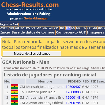
Logged on: Gast
Arabic
ARM
AZE
BIH
BUL
CAT
CHN
CRO
CZE
DEN
ENG
ESP
FAI
FIN
FRA
GER
GRE
INA
I
Inicio
Base de datos de torneos
Campeonato AUT
Imágenes
Nota: Para reducir la carga del servidor en los esc
todos los torneos finalizados hace más de 2 semanas
GCA Nationals - Men
Última actualización23.02.2020 19:15:22, Propietario/Última carga: Ghana Ch
Listado de jugadores por ranking inicial
No.
Nombre
FIDE-ID
FED
FIDE
sex
1
CM
Mensah Joseph Jamena
12600407
GHA
1997
2
FM
Hasford John Kojo
12600083
GHA
1992
3
IM
Anquandah Francis Eric
12600148
GHA
1974
4
CM
Ajavon Anthony Obieni
12600784
GHA
1901