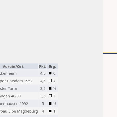
Verein/Ort
Pkt.
Erg.
ckenheim
4,5
0
por Potsdam 1952
4,5
½
ster Turm
3,5
½
angen 48/88
3,5
1
benhausen 1992
5
½
fbau Elbe Magdeburg
4
1