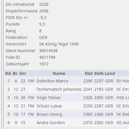
Elo intnational
2526
Eloperformance
2438
FIDE Elo +/-
-9,3
Punkte
5,5
Rang
8
Föderation
GER
Verein/Ort
SK König Tegel 1949
Ident-Nummer
30014438
Fide-ID
4611799
Geburtsjahr
1972
Rd.
Br.
Snr
Name
EloI
EloN
Land
1
6
22
FM
Dobrikov Marco
2290
2237
GER
SV Ho
2
12
27
Tschernatsch Johannes
2241
2165
GER
SC Em
3
14
20
FM
Vöge Tobias
2326
2305
GER
HSK Li
4
13
21
FM
Schulz Lukas
2293
2267
GER
SC Erl
5
10
17
FM
Braun Georg
2360
2366
GER
SK Be
6
9
15
Andre Gordon
2373
2362
GER
SG Au