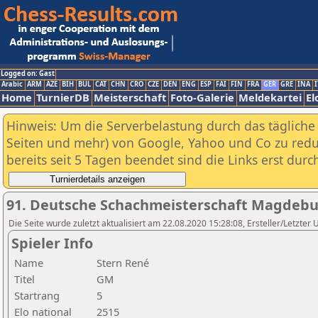
Logged on: Gast
Arabic
ARM
AZE
BIH
BUL
CAT
CHN
CRO
CZE
DEN
ENG
ESP
FAI
FIN
FRA
GER
GRE
INA
I
Home
TurnierDB
Meisterschaft
Foto-Galerie
Meldekartei
El
Hinweis: Um die Serverbelastung durch das tägliche D
Seiten und mehr) von Google, Yahoo und Co zu reduz
bereits seit 5 Tagen beendet sind die Links erst dur
91. Deutsche Schachmeisterschaft Magdebu
Die Seite wurde zuletzt aktualisiert am 22.08.2020 15:28:08, Ersteller/Letzter 
Spieler Info
Name
Stern René
Titel
GM
Startrang
5
Elo national
2515