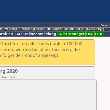
Servert
TA
JPN
MKD
LTU
NED
POL
POR
ROU
RUS
SRB
SVK
SWE
TUR
UKR
VIE
FontSize:11pt
ozahlen
FAQ
Onlineanmeldung
Swiss-Manager
ÖSB
FIDE
urchforsten aller Links (täglich 100.000
ieren, werden bei allen Turnieren, die
ch folgenden Knopf angezeigt:
rg 2020
Upload: GJO