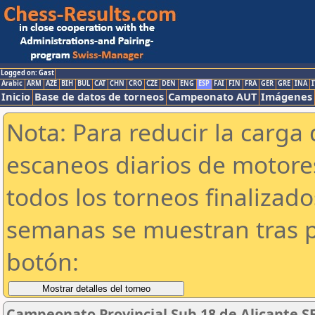
Logged on: Gast
Arabic
ARM
AZE
BIH
BUL
CAT
CHN
CRO
CZE
DEN
ENG
ESP
FAI
FIN
FRA
GER
GRE
INA
I
Inicio
Base de datos de torneos
Campeonato AUT
Imágenes
Nota: Para reducir la carga 
escaneos diarios de motor
todos los torneos finalizad
semanas se muestran tras p
botón:
Campeonato Provincial Sub 18 de Alicante S