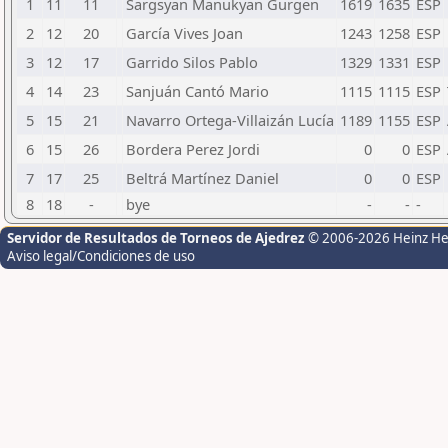
1
11
11
Sargsyan Manukyan Gurgen
1619
1635
ESP
2
12
20
García Vives Joan
1243
1258
ESP
3
12
17
Garrido Silos Pablo
1329
1331
ESP
4
14
23
Sanjuán Cantó Mario
1115
1115
ESP
5
15
21
Navarro Ortega-Villaizán Lucía
1189
1155
ESP
6
15
26
Bordera Perez Jordi
0
0
ESP
7
17
25
Beltrá Martínez Daniel
0
0
ESP
8
18
-
bye
-
-
-
Servidor de Resultados de Torneos de Ajedrez
© 2006-2026 Heinz H
Aviso legal/Condiciones de uso