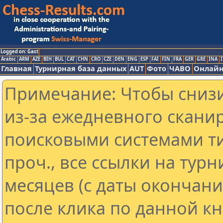
Logged on: Gast
Arabic
ARM
AZE
BIH
BUL
CAT
CHN
CRO
CZE
DEN
ENG
ESP
FAI
FIN
FRA
GER
GRE
INA
I
Главная
Турнирная база данных
AUT
Фото
ЧАВО
Онлайн
Примечание: Чтобы снизи
из-за ежедневного скани
поисковыми системами ти
проч., все ссылки на тур
месяцев (с даты окончан
после клика по данной кн