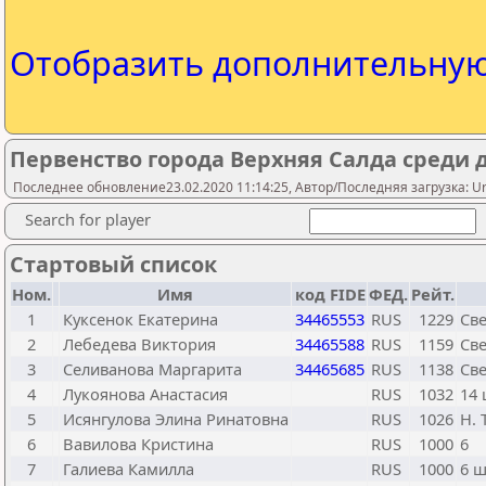
Отобразить дополнительну
Первенство города Верхняя Салда среди д
Последнее обновление23.02.2020 11:14:25, Автор/Последняя загрузка: Ur
Search for player
Стартовый список
Ном.
Имя
код FIDE
ФЕД.
Рейт.
1
Куксенок Екатерина
34465553
RUS
1229
Св
2
Лебедева Виктория
34465588
RUS
1159
Св
3
Селиванова Маргарита
34465685
RUS
1138
Св
4
Лукоянова Анастасия
RUS
1032
14
5
Исянгулова Элина Ринатовна
RUS
1026
Н. 
6
Вавилова Кристина
RUS
1000
6
7
Галиева Камилла
RUS
1000
6 