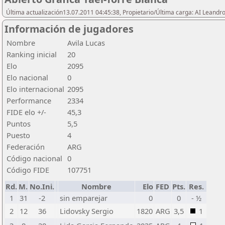
Última actualización13.07.2011 04:45:38, Propietario/Última carga: AI Leand
Información de jugadores
Nombre
Avila Lucas
Ranking inicial
20
Elo
2095
Elo nacional
0
Elo internacional
2095
Performance
2334
FIDE elo +/-
45,3
Puntos
5,5
Puesto
4
Federación
ARG
Código nacional
0
Código FIDE
107751
Rd.
M.
No.Ini.
Nombre
Elo
FED
Pts.
Res.
1
31
-2
sin emparejar
0
0
- ½
2
12
36
Lidovsky Sergio
1820
ARG
3,5
1