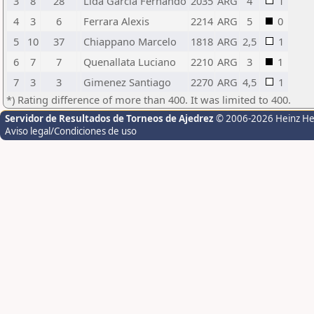
3
8
28
Lida Garcia Fernando
2035
ARG
4
1
4
3
6
Ferrara Alexis
2214
ARG
5
0
5
10
37
Chiappano Marcelo
1818
ARG
2,5
1
6
7
7
Quenallata Luciano
2210
ARG
3
1
7
3
3
Gimenez Santiago
2270
ARG
4,5
1
*) Rating difference of more than 400. It was limited to 400.
Servidor de Resultados de Torneos de Ajedrez
© 2006-2026 Heinz H
Aviso legal/Condiciones de uso