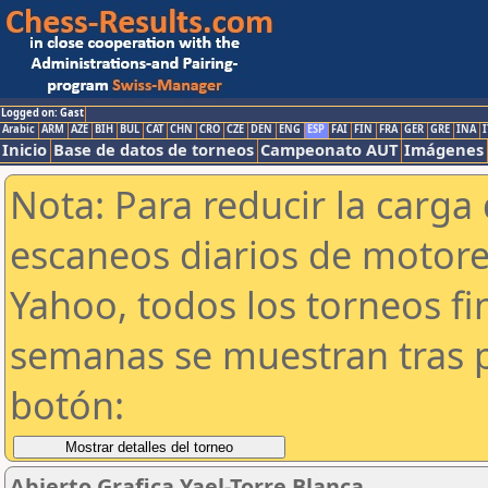
Logged on: Gast
Arabic
ARM
AZE
BIH
BUL
CAT
CHN
CRO
CZE
DEN
ENG
ESP
FAI
FIN
FRA
GER
GRE
INA
I
Inicio
Base de datos de torneos
Campeonato AUT
Imágenes
Nota: Para reducir la carga 
escaneos diarios de motor
Yahoo, todos los torneos f
semanas se muestran tras p
botón:
Abierto Grafica Yael-Torre Blanca