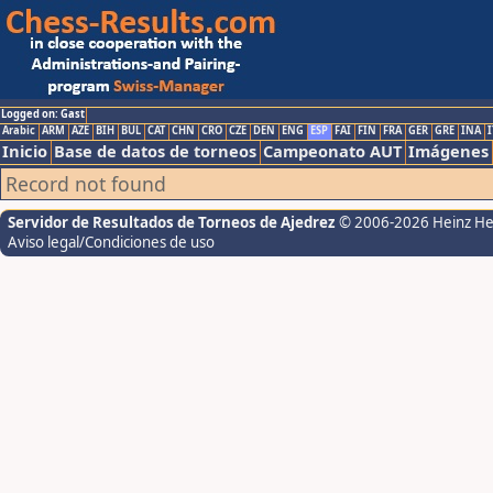
Logged on: Gast
Arabic
ARM
AZE
BIH
BUL
CAT
CHN
CRO
CZE
DEN
ENG
ESP
FAI
FIN
FRA
GER
GRE
INA
I
Inicio
Base de datos de torneos
Campeonato AUT
Imágenes
Record not found
Servidor de Resultados de Torneos de Ajedrez
© 2006-2026 Heinz H
Aviso legal/Condiciones de uso