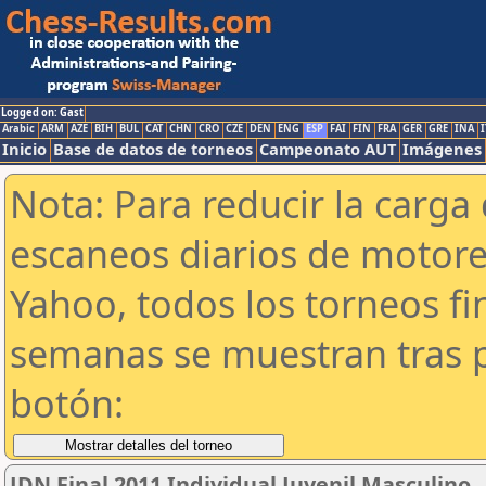
Logged on: Gast
Arabic
ARM
AZE
BIH
BUL
CAT
CHN
CRO
CZE
DEN
ENG
ESP
FAI
FIN
FRA
GER
GRE
INA
I
Inicio
Base de datos de torneos
Campeonato AUT
Imágenes
Nota: Para reducir la carga 
escaneos diarios de motor
Yahoo, todos los torneos f
semanas se muestran tras p
botón:
JDN Final 2011 Individual Juvenil Masculino