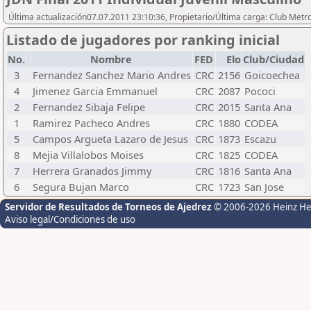
Última actualización07.07.2011 23:10:36, Propietario/Última carga: Club Metr
Listado de jugadores por ranking inicial
No.
Nombre
FED
Elo
Club/Ciudad
3
Fernandez Sanchez Mario Andres
CRC
2156
Goicoechea
4
Jimenez Garcia Emmanuel
CRC
2087
Pococi
2
Fernandez Sibaja Felipe
CRC
2015
Santa Ana
1
Ramirez Pacheco Andres
CRC
1880
CODEA
5
Campos Argueta Lazaro de Jesus
CRC
1873
Escazu
8
Mejia Villalobos Moises
CRC
1825
CODEA
7
Herrera Granados Jimmy
CRC
1816
Santa Ana
6
Segura Bujan Marco
CRC
1723
San Jose
Servidor de Resultados de Torneos de Ajedrez
© 2006-2026 Heinz H
Aviso legal/Condiciones de uso