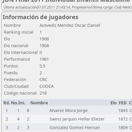
Última actualización07.07.2011 21:43:14, Propietario/Última carga: Club Metr
Información de jugadores
Nombre
Acevedo Mendez Oscar Daniel
Ranking inicial
1
Elo
1908
Elo nacional
1908
Elo internacional
0
Performance
1981
Puntos
5,5
Puesto
2
Federación
CRC
Club/Ciudad
CODEA
Código nacional
218
Rd.
No.Ini.
Nombre
Elo
FED
C
1
1
8
Alvarez Mora Jorge
1843
C
2
4
2
Saenz Jarquin Heller Eliezer
1872
C
3
2
3
Gonzalez Gomez Hernan
1809
C