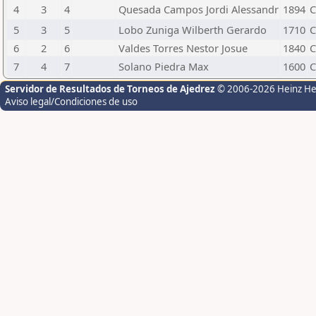
4
3
4
Quesada Campos Jordi Alessandr
1894
C
5
3
5
Lobo Zuniga Wilberth Gerardo
1710
C
6
2
6
Valdes Torres Nestor Josue
1840
C
7
4
7
Solano Piedra Max
1600
C
Servidor de Resultados de Torneos de Ajedrez
© 2006-2026 Heinz H
Aviso legal/Condiciones de uso