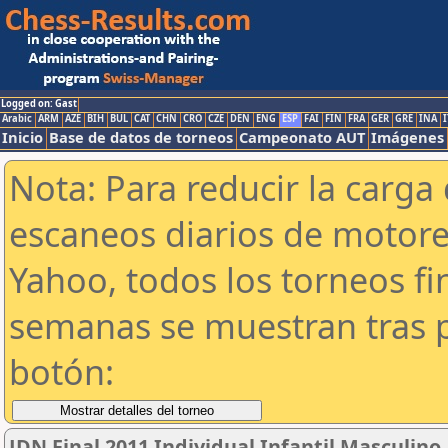
Logged on: Gast
Arabic
ARM
AZE
BIH
BUL
CAT
CHN
CRO
CZE
DEN
ENG
ESP
FAI
FIN
FRA
GER
GRE
INA
I
Inicio
Base de datos de torneos
Campeonato AUT
Imágenes
Nota: Para reducir la carga 
escaneos diarios de motor
Yahoo, todos los torneos f
semanas se muestran tras p
botón:
JDN Final 2011 Individual Infantil Masculino