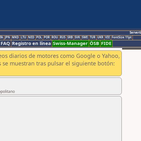
Servert
TA
JPN
MKD
LTU
NED
POL
POR
ROU
RUS
SRB
SVK
SWE
TUR
UKR
VIE
FontSize:11pt
FAQ
Registro en línea
Swiss-Manager
ÖSB
FIDE
aneos diarios de motores como Google o Yahoo,
 se muestran tras pulsar el siguiente botón:
opolitano