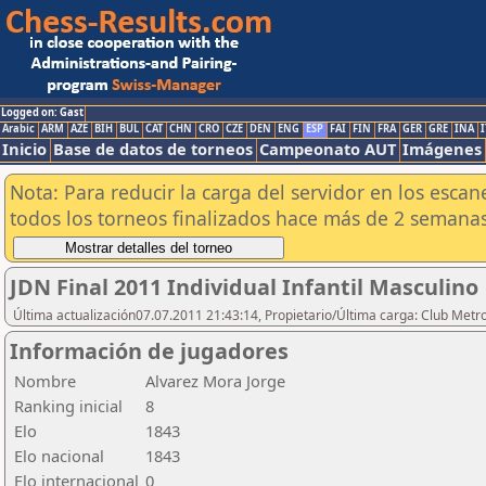
Logged on: Gast
Arabic
ARM
AZE
BIH
BUL
CAT
CHN
CRO
CZE
DEN
ENG
ESP
FAI
FIN
FRA
GER
GRE
INA
I
Inicio
Base de datos de torneos
Campeonato AUT
Imágenes
Nota: Para reducir la carga del servidor en los esc
todos los torneos finalizados hace más de 2 semanas
JDN Final 2011 Individual Infantil Masculino
Última actualización07.07.2011 21:43:14, Propietario/Última carga: Club Metr
Información de jugadores
Nombre
Alvarez Mora Jorge
Ranking inicial
8
Elo
1843
Elo nacional
1843
Elo internacional
0