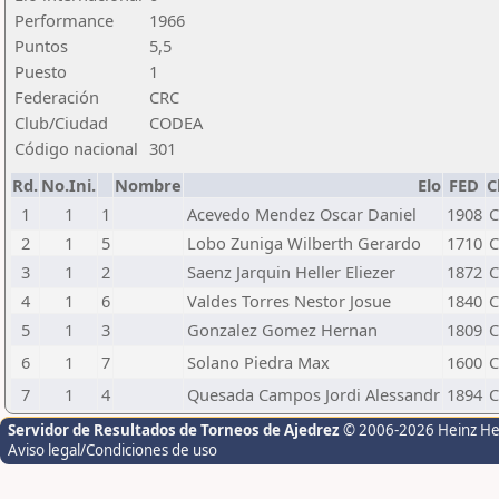
Performance
1966
Puntos
5,5
Puesto
1
Federación
CRC
Club/Ciudad
CODEA
Código nacional
301
Rd.
No.Ini.
Nombre
Elo
FED
C
1
1
1
Acevedo Mendez Oscar Daniel
1908
C
2
1
5
Lobo Zuniga Wilberth Gerardo
1710
C
3
1
2
Saenz Jarquin Heller Eliezer
1872
C
4
1
6
Valdes Torres Nestor Josue
1840
C
5
1
3
Gonzalez Gomez Hernan
1809
C
6
1
7
Solano Piedra Max
1600
C
7
1
4
Quesada Campos Jordi Alessandr
1894
C
Servidor de Resultados de Torneos de Ajedrez
© 2006-2026 Heinz H
Aviso legal/Condiciones de uso