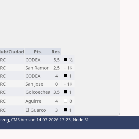
lub/Ciudad
Pts.
Res.
RC
CODEA
5,5
½
RC
San Ramon
2,5
- 1K
RC
CODEA
4
1
RC
San Jose
0
- 1K
RC
Goicoechea
3,5
1
RC
Aguirre
4
0
RC
El Guarco
3
1
erzog
, CMS-Version 14.07.2026 13:23, Node S1