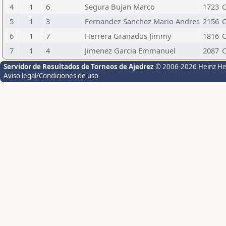
4
1
6
Segura Bujan Marco
1723
5
1
3
Fernandez Sanchez Mario Andres
2156
6
1
7
Herrera Granados Jimmy
1816
7
1
4
Jimenez Garcia Emmanuel
2087
Servidor de Resultados de Torneos de Ajedrez
© 2006-2026 Heinz H
Aviso legal/Condiciones de uso