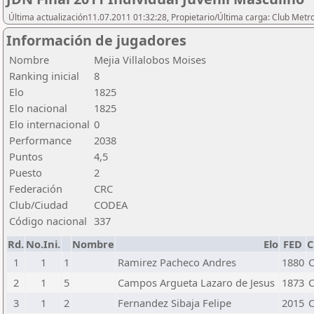
Última actualización11.07.2011 01:32:28, Propietario/Última carga: Club Metr
Información de jugadores
Nombre
Mejia Villalobos Moises
Ranking inicial
8
Elo
1825
Elo nacional
1825
Elo internacional
0
Performance
2038
Puntos
4,5
Puesto
2
Federación
CRC
Club/Ciudad
CODEA
Código nacional
337
Rd.
No.Ini.
Nombre
Elo
FED
C
1
1
1
Ramirez Pacheco Andres
1880
2
1
5
Campos Argueta Lazaro de Jesus
1873
3
1
2
Fernandez Sibaja Felipe
2015