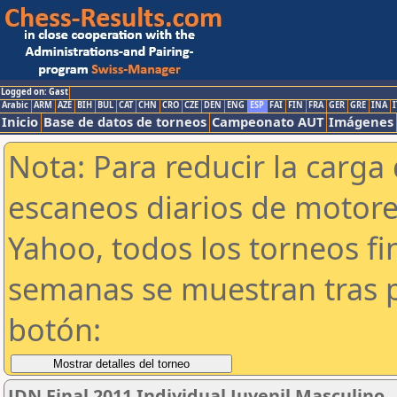
Logged on: Gast
Arabic
ARM
AZE
BIH
BUL
CAT
CHN
CRO
CZE
DEN
ENG
ESP
FAI
FIN
FRA
GER
GRE
INA
I
Inicio
Base de datos de torneos
Campeonato AUT
Imágenes
Nota: Para reducir la carga 
escaneos diarios de motor
Yahoo, todos los torneos f
semanas se muestran tras p
botón:
JDN Final 2011 Individual Juvenil Masculino