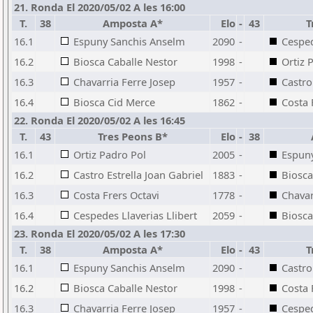
21. Ronda El 2020/05/02 A les 16:00
T.
38
Amposta A*
Elo
-
43
T
16.1
Espuny Sanchis Anselm
2090
-
Cesped
16.2
Biosca Caballe Nestor
1998
-
Ortiz 
16.3
Chavarria Ferre Josep
1957
-
Castro
16.4
Biosca Cid Merce
1862
-
Costa 
22. Ronda El 2020/05/02 A les 16:45
T.
43
Tres Peons B*
Elo
-
38
16.1
Ortiz Padro Pol
2005
-
Espun
16.2
Castro Estrella Joan Gabriel
1883
-
Biosca
16.3
Costa Frers Octavi
1778
-
Chavar
16.4
Cespedes Llaverias Llibert
2059
-
Biosca
23. Ronda El 2020/05/02 A les 17:30
T.
38
Amposta A*
Elo
-
43
T
16.1
Espuny Sanchis Anselm
2090
-
Castro
16.2
Biosca Caballe Nestor
1998
-
Costa 
16.3
Chavarria Ferre Josep
1957
-
Cesped