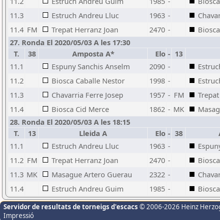
11.2
Estruch Andreu Guim
1985
-
Biosca
11.3
Estruch Andreu Lluc
1963
-
Chavar
11.4
FM
Trepat Herranz Joan
2470
-
Biosca
27. Ronda El 2020/05/03 A les 17:30
T.
38
Amposta A*
Elo
-
13
11.1
Espuny Sanchis Anselm
2090
-
Estru
11.2
Biosca Caballe Nestor
1998
-
Estruc
11.3
Chavarria Ferre Josep
1957
-
FM
Trepat
11.4
Biosca Cid Merce
1862
-
MK
Masag
28. Ronda El 2020/05/03 A les 18:15
T.
13
Lleida A
Elo
-
38
11.1
Estruch Andreu Lluc
1963
-
Espun
11.2
FM
Trepat Herranz Joan
2470
-
Biosca
11.3
MK
Masague Artero Guerau
2322
-
Chavar
11.4
Estruch Andreu Guim
1985
-
Biosca
Servidor de resultats de torneigs d'escacs
© 2006-2026 Heinz Herzo
Impressió