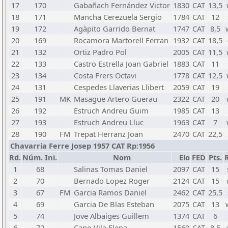
17
170
Gabañach Fernández Victor
1830
CAT
13,5
18
171
Mancha Cerezuela Sergio
1784
CAT
12
19
172
Agàpito Garrido Bernat
1747
CAT
8,5
20
169
Rocamora Martorell Ferran
1932
CAT
18,5
21
132
Ortiz Padro Pol
2005
CAT
11,5
22
133
Castro Estrella Joan Gabriel
1883
CAT
11
23
134
Costa Frers Octavi
1778
CAT
12,5
24
131
Cespedes Llaverias Llibert
2059
CAT
19
25
191
MK
Masague Artero Guerau
2322
CAT
20
26
192
Estruch Andreu Guim
1985
CAT
13
27
193
Estruch Andreu Lluc
1963
CAT
7
28
190
FM
Trepat Herranz Joan
2470
CAT
22,5
Chavarria Ferre Josep 1957 CAT Rp:1956
Rd.
Núm. Ini.
Nom
Elo
FED
Pts.
1
68
Salinas Tomas Daniel
2097
CAT
15
2
70
Bernado Lopez Roger
2124
CAT
15
3
67
FM
Garcia Ramos Daniel
2462
CAT
25,5
4
69
Garcia De Blas Esteban
2075
CAT
13
5
74
Jove Albaiges Guillem
1374
CAT
6
6
72
Cano Vila Elena
1560
CAT
8,5