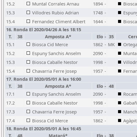
15.2
Muntal Corrales Arnau
1894
-
Biosca
15.3
Villodres Rubio Adrian
1748
-
Espun
15.4
Fernandez Climent Albert
1644
-
Biosca
16. Ronda El 2020/04/26 A les 18:15
T.
38
Amposta A*
Elo
-
35
Cer
15.1
Biosca Cid Merce
1862
-
MK
Ortega
15.2
Espuny Sanchis Anselm
2090
-
Muntal
15.3
Biosca Caballe Nestor
1998
-
Villod
15.4
Chavarria Ferre Josep
1957
-
Fernan
17. Ronda El 2020/05/01 A les 16:00
T.
38
Amposta A*
Elo
-
48
17.1
Espuny Sanchis Anselm
2090
-
Rocamo
17.2
Biosca Caballe Nestor
1998
-
Gabañ
17.3
Chavarria Ferre Josep
1957
-
Manch
17.4
Biosca Cid Merce
1862
-
Agàpit
18. Ronda El 2020/05/01 A les 16:45
T.
48
Mataró*
Elo
-
38