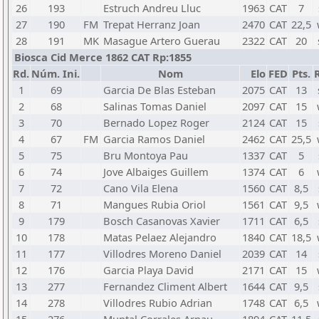
26
193
Estruch Andreu Lluc
1963
CAT
7
27
190
FM
Trepat Herranz Joan
2470
CAT
22,5
28
191
MK
Masague Artero Guerau
2322
CAT
20
Biosca Cid Merce 1862 CAT Rp:1855
Rd.
Núm. Ini.
Nom
Elo
FED
Pts.
1
69
Garcia De Blas Esteban
2075
CAT
13
2
68
Salinas Tomas Daniel
2097
CAT
15
3
70
Bernado Lopez Roger
2124
CAT
15
4
67
FM
Garcia Ramos Daniel
2462
CAT
25,5
5
75
Bru Montoya Pau
1337
CAT
5
6
74
Jove Albaiges Guillem
1374
CAT
6
7
72
Cano Vila Elena
1560
CAT
8,5
8
71
Mangues Rubia Oriol
1561
CAT
9,5
9
179
Bosch Casanovas Xavier
1711
CAT
6,5
10
178
Matas Pelaez Alejandro
1840
CAT
18,5
11
177
Villodres Moreno Daniel
2039
CAT
14
12
176
Garcia Playa David
2171
CAT
15
13
277
Fernandez Climent Albert
1644
CAT
9,5
14
278
Villodres Rubio Adrian
1748
CAT
6,5