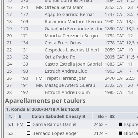
15
276
Muntal Corrales Arnau
1894
CAT
11,5
16
274
MK
Ortega Serra Marc
2352
CAT
23
17
172
Agàpito Garrido Bernat
1747
CAT
8,5
18
169
Rocamora Martorell Ferran
1932
CAT
18,5
19
170
Gabañach Fernández Victor
1830
CAT
13,5
20
171
Mancha Cerezuela Sergio
1784
CAT
12
21
134
Costa Frers Octavi
1778
CAT
12,5
22
131
Cespedes Llaverias Llibert
2059
CAT
19
23
132
Ortiz Padro Pol
2005
CAT
11,5
24
133
Castro Estrella Joan Gabriel
1883
CAT
11
25
193
Estruch Andreu Lluc
1963
CAT
7
26
190
FM
Trepat Herranz Joan
2470
CAT
22,5
27
191
MK
Masague Artero Guerau
2322
CAT
20
28
192
Estruch Andreu Guim
1985
CAT
13
Aparellaments per taulers
1. Ronda El 2020/04/18 A les 16:00
T.
6
Colon Sabadell Chessy B
Elo
-
38
6.1
FM
Garcia Ramos Daniel
2462
-
Espun
6.2
Bernado Lopez Roger
2124
-
Biosca