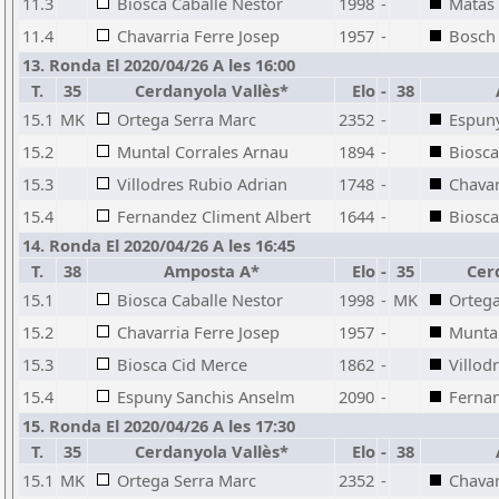
11.3
Biosca Caballe Nestor
1998
-
Matas 
11.4
Chavarria Ferre Josep
1957
-
Bosch 
13. Ronda El 2020/04/26 A les 16:00
T.
35
Cerdanyola Vallès*
Elo
-
38
15.1
MK
Ortega Serra Marc
2352
-
Espun
15.2
Muntal Corrales Arnau
1894
-
Biosca
15.3
Villodres Rubio Adrian
1748
-
Chavar
15.4
Fernandez Climent Albert
1644
-
Biosca
14. Ronda El 2020/04/26 A les 16:45
T.
38
Amposta A*
Elo
-
35
Cer
15.1
Biosca Caballe Nestor
1998
-
MK
Ortega
15.2
Chavarria Ferre Josep
1957
-
Muntal
15.3
Biosca Cid Merce
1862
-
Villod
15.4
Espuny Sanchis Anselm
2090
-
Fernan
15. Ronda El 2020/04/26 A les 17:30
T.
35
Cerdanyola Vallès*
Elo
-
38
15.1
MK
Ortega Serra Marc
2352
-
Chavar