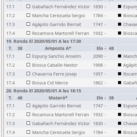
17.1
Gabañach Fernández Victor
1830
-
Espun
17.2
Mancha Cerezuela Sergio
1784
-
Biosca
17.3
Agàpito Garrido Bernat
1747
-
Chavar
17.4
Rocamora Martorell Ferran
1932
-
Biosca
19. Ronda El 2020/05/01 A les 17:30
T.
38
Amposta A*
Elo
-
48
17.1
Espuny Sanchis Anselm
2090
-
Manch
17.2
Biosca Caballe Nestor
1998
-
Agàpit
17.3
Chavarria Ferre Josep
1957
-
Rocamo
17.4
Biosca Cid Merce
1862
-
Gabañ
20. Ronda El 2020/05/01 A les 18:15
T.
48
Mataró*
Elo
-
38
17.1
Agàpito Garrido Bernat
1747
-
Espun
17.2
Rocamora Martorell Ferran
1932
-
Biosca
17.3
Gabañach Fernández Victor
1830
-
Chavar
17.4
Mancha Cerezuela Sergio
1784
-
Biosca