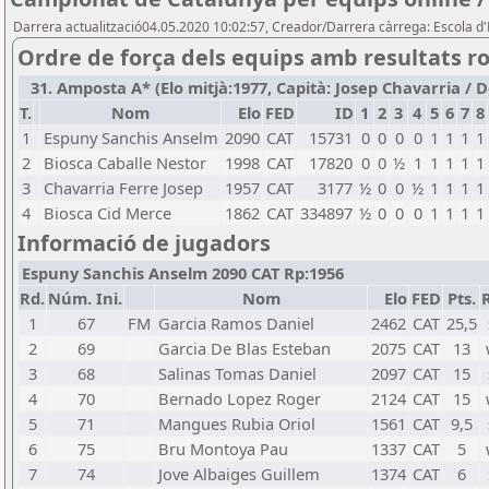
Darrera actualització04.05.2020 10:02:57, Creador/Darrera càrrega: Escola d
Ordre de força dels equips amb resultats r
31. Amposta A* (Elo mitjà:1977, Capità: Josep Chavarria / De
T.
Nom
Elo
FED
ID
1
2
3
4
5
6
7
8
1
Espuny Sanchis Anselm
2090
CAT
15731
0
0
0
0
1
1
1
1
2
Biosca Caballe Nestor
1998
CAT
17820
0
0
½
1
1
1
1
1
3
Chavarria Ferre Josep
1957
CAT
3177
½
0
0
½
1
1
1
1
4
Biosca Cid Merce
1862
CAT
334897
½
0
0
0
1
1
1
1
Informació de jugadors
Espuny Sanchis Anselm 2090 CAT Rp:1956
Rd.
Núm. Ini.
Nom
Elo
FED
Pts.
1
67
FM
Garcia Ramos Daniel
2462
CAT
25,5
2
69
Garcia De Blas Esteban
2075
CAT
13
3
68
Salinas Tomas Daniel
2097
CAT
15
4
70
Bernado Lopez Roger
2124
CAT
15
5
71
Mangues Rubia Oriol
1561
CAT
9,5
6
75
Bru Montoya Pau
1337
CAT
5
7
74
Jove Albaiges Guillem
1374
CAT
6