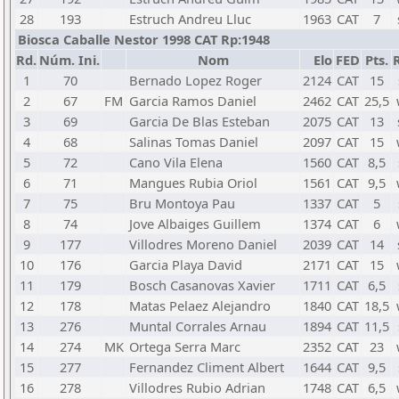
28
193
Estruch Andreu Lluc
1963
CAT
7
Biosca Caballe Nestor 1998 CAT Rp:1948
Rd.
Núm. Ini.
Nom
Elo
FED
Pts.
1
70
Bernado Lopez Roger
2124
CAT
15
2
67
FM
Garcia Ramos Daniel
2462
CAT
25,5
3
69
Garcia De Blas Esteban
2075
CAT
13
4
68
Salinas Tomas Daniel
2097
CAT
15
5
72
Cano Vila Elena
1560
CAT
8,5
6
71
Mangues Rubia Oriol
1561
CAT
9,5
7
75
Bru Montoya Pau
1337
CAT
5
8
74
Jove Albaiges Guillem
1374
CAT
6
9
177
Villodres Moreno Daniel
2039
CAT
14
10
176
Garcia Playa David
2171
CAT
15
11
179
Bosch Casanovas Xavier
1711
CAT
6,5
12
178
Matas Pelaez Alejandro
1840
CAT
18,5
13
276
Muntal Corrales Arnau
1894
CAT
11,5
14
274
MK
Ortega Serra Marc
2352
CAT
23
15
277
Fernandez Climent Albert
1644
CAT
9,5
16
278
Villodres Rubio Adrian
1748
CAT
6,5