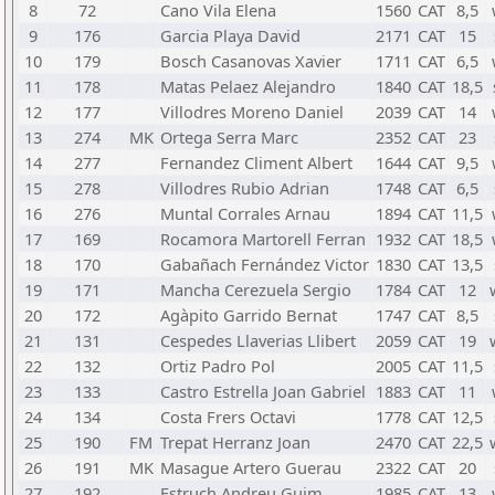
8
72
Cano Vila Elena
1560
CAT
8,5
9
176
Garcia Playa David
2171
CAT
15
10
179
Bosch Casanovas Xavier
1711
CAT
6,5
11
178
Matas Pelaez Alejandro
1840
CAT
18,5
12
177
Villodres Moreno Daniel
2039
CAT
14
13
274
MK
Ortega Serra Marc
2352
CAT
23
14
277
Fernandez Climent Albert
1644
CAT
9,5
15
278
Villodres Rubio Adrian
1748
CAT
6,5
16
276
Muntal Corrales Arnau
1894
CAT
11,5
17
169
Rocamora Martorell Ferran
1932
CAT
18,5
18
170
Gabañach Fernández Victor
1830
CAT
13,5
19
171
Mancha Cerezuela Sergio
1784
CAT
12
20
172
Agàpito Garrido Bernat
1747
CAT
8,5
21
131
Cespedes Llaverias Llibert
2059
CAT
19
22
132
Ortiz Padro Pol
2005
CAT
11,5
23
133
Castro Estrella Joan Gabriel
1883
CAT
11
24
134
Costa Frers Octavi
1778
CAT
12,5
25
190
FM
Trepat Herranz Joan
2470
CAT
22,5
26
191
MK
Masague Artero Guerau
2322
CAT
20
27
192
Estruch Andreu Guim
1985
CAT
13