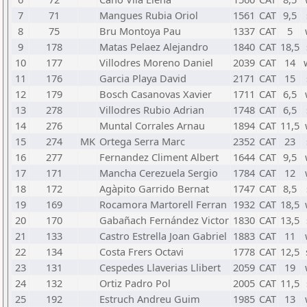
7
71
Mangues Rubia Oriol
1561
CAT
9,5
8
75
Bru Montoya Pau
1337
CAT
5
9
178
Matas Pelaez Alejandro
1840
CAT
18,5
10
177
Villodres Moreno Daniel
2039
CAT
14
11
176
Garcia Playa David
2171
CAT
15
12
179
Bosch Casanovas Xavier
1711
CAT
6,5
13
278
Villodres Rubio Adrian
1748
CAT
6,5
14
276
Muntal Corrales Arnau
1894
CAT
11,5
15
274
MK
Ortega Serra Marc
2352
CAT
23
16
277
Fernandez Climent Albert
1644
CAT
9,5
17
171
Mancha Cerezuela Sergio
1784
CAT
12
18
172
Agàpito Garrido Bernat
1747
CAT
8,5
19
169
Rocamora Martorell Ferran
1932
CAT
18,5
20
170
Gabañach Fernández Victor
1830
CAT
13,5
21
133
Castro Estrella Joan Gabriel
1883
CAT
11
22
134
Costa Frers Octavi
1778
CAT
12,5
23
131
Cespedes Llaverias Llibert
2059
CAT
19
24
132
Ortiz Padro Pol
2005
CAT
11,5
25
192
Estruch Andreu Guim
1985
CAT
13