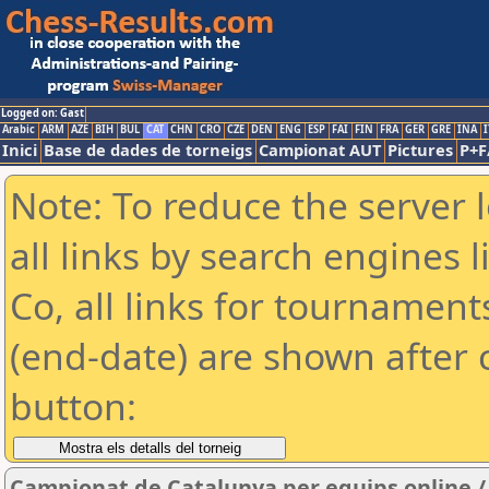
Logged on: Gast
Arabic
ARM
AZE
BIH
BUL
CAT
CHN
CRO
CZE
DEN
ENG
ESP
FAI
FIN
FRA
GER
GRE
INA
I
Inici
Base de dades de torneigs
Campionat AUT
Pictures
P+F
Note: To reduce the server 
all links by search engines
Co, all links for tournamen
(end-date) are shown after c
button:
Campionat de Catalunya per equips online / 