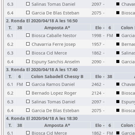
6.3
Salinas Tomas Daniel
2097
-
Chavar
6.4
Garcia De Blas Esteban
2075
-
Biosca
2. Ronda El 2020/04/18 A les 16:50
T.
38
Amposta A*
Elo
-
6
Colon 
6.1
Biosca Caballe Nestor
1998
-
FM
Garci
6.2
Chavarria Ferre Josep
1957
-
Berna
6.3
Biosca Cid Merce
1862
-
Salina
6.4
Espuny Sanchis Anselm
2090
-
Garcia
3. Ronda El 2020/04/18 A les 17:40
T.
6
Colon Sabadell Chessy B
Elo
-
38
6.1
FM
Garcia Ramos Daniel
2462
-
Chavar
6.2
Bernado Lopez Roger
2124
-
Biosca
6.3
Salinas Tomas Daniel
2097
-
Espun
6.4
Garcia De Blas Esteban
2075
-
Biosca
4. Ronda El 2020/04/18 A les 18:30
T.
38
Amposta A*
Elo
-
6
Colon 
6.1
Biosca Cid Merce
1862
-
FM
Garci