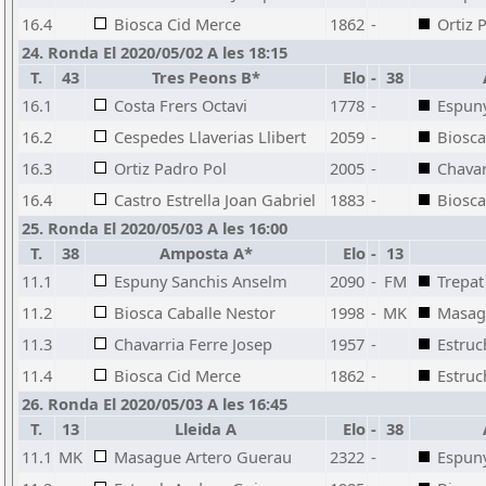
16.4
Biosca Cid Merce
1862
-
Ortiz 
24. Ronda El 2020/05/02 A les 18:15
T.
43
Tres Peons B*
Elo
-
38
16.1
Costa Frers Octavi
1778
-
Espun
16.2
Cespedes Llaverias Llibert
2059
-
Biosca
16.3
Ortiz Padro Pol
2005
-
Chavar
16.4
Castro Estrella Joan Gabriel
1883
-
Biosca
25. Ronda El 2020/05/03 A les 16:00
T.
38
Amposta A*
Elo
-
13
11.1
Espuny Sanchis Anselm
2090
-
FM
Trepat
11.2
Biosca Caballe Nestor
1998
-
MK
Masag
11.3
Chavarria Ferre Josep
1957
-
Estru
11.4
Biosca Cid Merce
1862
-
Estruc
26. Ronda El 2020/05/03 A les 16:45
T.
13
Lleida A
Elo
-
38
11.1
MK
Masague Artero Guerau
2322
-
Espun