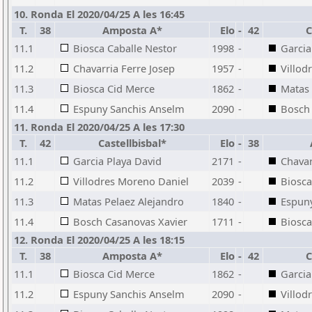
10. Ronda El 2020/04/25 A les 16:45
T.
38
Amposta A*
Elo
-
42
C
11.1
Biosca Caballe Nestor
1998
-
Garcia
11.2
Chavarria Ferre Josep
1957
-
Villod
11.3
Biosca Cid Merce
1862
-
Matas 
11.4
Espuny Sanchis Anselm
2090
-
Bosch 
11. Ronda El 2020/04/25 A les 17:30
T.
42
Castellbisbal*
Elo
-
38
11.1
Garcia Playa David
2171
-
Chavar
11.2
Villodres Moreno Daniel
2039
-
Biosca
11.3
Matas Pelaez Alejandro
1840
-
Espun
11.4
Bosch Casanovas Xavier
1711
-
Biosca
12. Ronda El 2020/04/25 A les 18:15
T.
38
Amposta A*
Elo
-
42
C
11.1
Biosca Cid Merce
1862
-
Garcia
11.2
Espuny Sanchis Anselm
2090
-
Villod