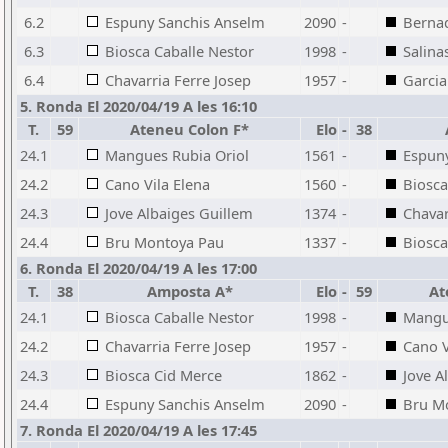
6.2
Espuny Sanchis Anselm
2090
-
Berna
6.3
Biosca Caballe Nestor
1998
-
Salina
6.4
Chavarria Ferre Josep
1957
-
Garcia
5. Ronda El 2020/04/19 A les 16:10
T.
59
Ateneu Colon F*
Elo
-
38
24.1
Mangues Rubia Oriol
1561
-
Espun
24.2
Cano Vila Elena
1560
-
Biosca
24.3
Jove Albaiges Guillem
1374
-
Chavar
24.4
Bru Montoya Pau
1337
-
Biosca
6. Ronda El 2020/04/19 A les 17:00
T.
38
Amposta A*
Elo
-
59
At
24.1
Biosca Caballe Nestor
1998
-
Mangu
24.2
Chavarria Ferre Josep
1957
-
Cano V
24.3
Biosca Cid Merce
1862
-
Jove A
24.4
Espuny Sanchis Anselm
2090
-
Bru M
7. Ronda El 2020/04/19 A les 17:45