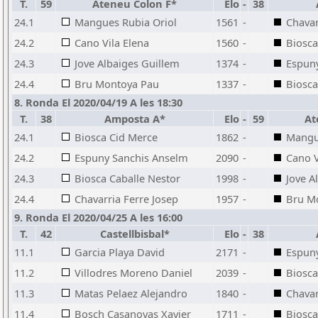
T.
59
Ateneu Colon F*
Elo
-
38
24.1
Mangues Rubia Oriol
1561
-
Chavar
24.2
Cano Vila Elena
1560
-
Biosca
24.3
Jove Albaiges Guillem
1374
-
Espun
24.4
Bru Montoya Pau
1337
-
Biosca
8. Ronda El 2020/04/19 A les 18:30
T.
38
Amposta A*
Elo
-
59
At
24.1
Biosca Cid Merce
1862
-
Mangu
24.2
Espuny Sanchis Anselm
2090
-
Cano V
24.3
Biosca Caballe Nestor
1998
-
Jove A
24.4
Chavarria Ferre Josep
1957
-
Bru M
9. Ronda El 2020/04/25 A les 16:00
T.
42
Castellbisbal*
Elo
-
38
11.1
Garcia Playa David
2171
-
Espun
11.2
Villodres Moreno Daniel
2039
-
Biosca
11.3
Matas Pelaez Alejandro
1840
-
Chavar
11.4
Bosch Casanovas Xavier
1711
-
Biosca