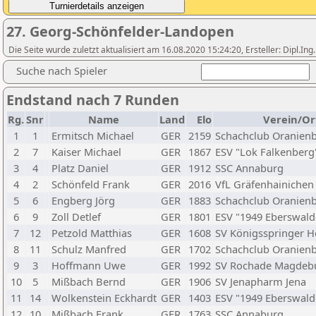
27. Georg-Schönfelder-Landopen
Die Seite wurde zuletzt aktualisiert am 16.08.2020 15:24:20, Ersteller: Dipl.I
Suche nach Spieler
Endstand nach 7 Runden
Rg.
Snr
Name
Land
Elo
Verein/Or
1
1
Ermitsch Michael
GER
2159
Schachclub Oranienb
2
7
Kaiser Michael
GER
1867
ESV "Lok Falkenberg"
3
4
Platz Daniel
GER
1912
SSC Annaburg
4
2
Schönfeld Frank
GER
2016
VfL Gräfenhainichen
5
6
Engberg Jörg
GER
1883
Schachclub Oranienb
6
9
Zoll Detlef
GER
1801
ESV "1949 Eberswalde
7
12
Petzold Matthias
GER
1608
SV Königsspringer H
8
11
Schulz Manfred
GER
1702
Schachclub Oranienb
9
3
Hoffmann Uwe
GER
1992
SV Rochade Magdeb
10
5
Mißbach Bernd
GER
1906
SV Jenapharm Jena
11
14
Wolkenstein Eckhardt
GER
1403
ESV "1949 Eberswalde
12
10
Mißbach Frank
GER
1763
SSC Annaburg