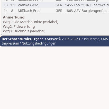
13
13
Wanka Gerd
GER
1455
ESV "1949 Eberswalde
14
8
Mißbach Fred
GER
1863
ASV Burglengenfeld 
Anmerkung:
Wtg1: Die Matchpunkte (variabel)
Wtg2: Fidewertung
Wtg3: Buchholz (variabel)
Der Schachturnier-Ergebnis-Server
© 2006-2026 Heinz Herzog
, CMS
Impressum / Nutzungsbedingungen