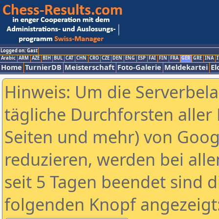
Logged on: Gast
Arabic
ARM
AZE
BIH
BUL
CAT
CHN
CRO
CZE
DEN
ENG
ESP
FAI
FIN
FRA
GER
GRE
INA
I
Home
TurnierDB
Meisterschaft
Foto-Galerie
Meldekartei
El
Hinweis: Um die Serverbel
tägliche Durchforsten aller 
Seiten und mehr) von Goog
reduzieren, werden bei alle
seit 5 Tagen beendet sind d
folgenden Knopf angezeigt