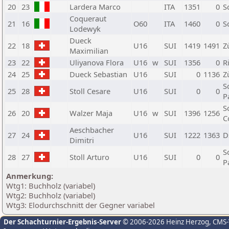
20
23
Lardera Marco
ITA
1351
0
S
Coqueraut
21
16
O60
ITA
1460
0
S
Lodewyk
Dueck
22
18
U16
SUI
1419
1491
Z
Maximilian
23
22
Uliyanova Flora
U16
w
SUI
1356
0
R
24
25
Dueck Sebastian
U16
SUI
0
1136
Z
S
25
28
Stoll Cesare
U16
SUI
0
0
P
S
26
20
Walzer Maja
U16
w
SUI
1396
1256
C
Aeschbacher
27
24
U16
SUI
1222
1363
D
Dimitri
S
28
27
Stoll Arturo
U16
SUI
0
0
P
Anmerkung:
Wtg1: Buchholz (variabel)
Wtg2: Buchholz (variabel)
Wtg3: Elodurchschnitt der Gegner variabel
Der Schachturnier-Ergebnis-Server
© 2006-2026 Heinz Herzog
, CMS