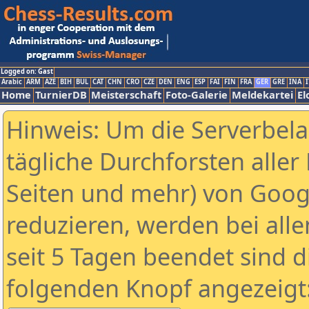
Logged on: Gast
Arabic
ARM
AZE
BIH
BUL
CAT
CHN
CRO
CZE
DEN
ENG
ESP
FAI
FIN
FRA
GER
GRE
INA
I
Home
TurnierDB
Meisterschaft
Foto-Galerie
Meldekartei
El
Hinweis: Um die Serverbel
tägliche Durchforsten aller 
Seiten und mehr) von Goog
reduzieren, werden bei alle
seit 5 Tagen beendet sind d
folgenden Knopf angezeigt