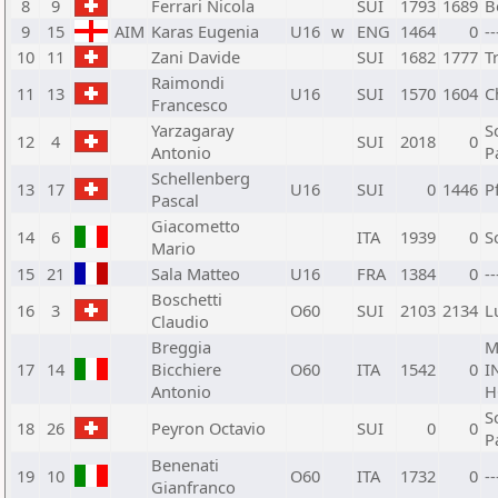
8
9
Ferrari Nicola
SUI
1793
1689
B
9
15
AIM
Karas Eugenia
U16
w
ENG
1464
0
--
10
11
Zani Davide
SUI
1682
1777
T
Raimondi
11
13
U16
SUI
1570
1604
C
Francesco
Yarzagaray
S
12
4
SUI
2018
0
Antonio
P
Schellenberg
13
17
U16
SUI
0
1446
P
Pascal
Giacometto
14
6
ITA
1939
0
S
Mario
15
21
Sala Matteo
U16
FRA
1384
0
--
Boschetti
16
3
O60
SUI
2103
2134
L
Claudio
Breggia
M
17
14
Bicchiere
O60
ITA
1542
0
I
Antonio
H
S
18
26
Peyron Octavio
SUI
0
0
P
Benenati
19
10
O60
ITA
1732
0
--
Gianfranco