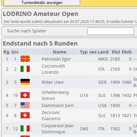
LODRINO Amateur Open
Die Seite wurde zuletzt aktualisiert am 20.07.2020 17:38:05, Ersteller/Letzt
Suche nach Spieler
Endstand nach 5 Runden
Rg.
Snr
Name
Typ
sex
Land
EloI
EloN
1
1
Petrovski Igor
MKD
2183
0
--
Cocconcelli
2
2
ITA
2163
0
S
Lorenzo
S
3
5
Ritter Uwe
GER
1999
1960
B
Schellenberg
4
19
U16
SUI
1398
1432
P
Simon
5
7
Dammann Jorn
USA
1850
0
--
Zecirovic
6
8
SUI
1813
1821
T
Giacomo
Coqueraut Jean
L
7
12
O60
ITA
1582
0
Dominique
B