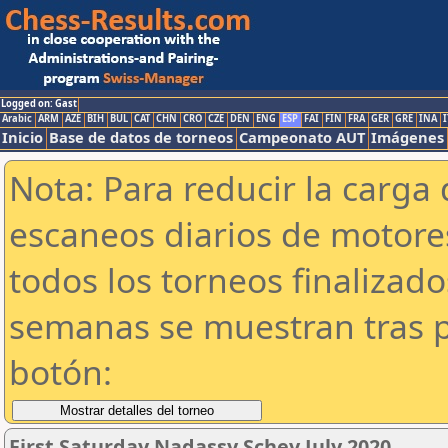
Logged on: Gast
Arabic
ARM
AZE
BIH
BUL
CAT
CHN
CRO
CZE
DEN
ENG
ESP
FAI
FIN
FRA
GER
GRE
INA
I
Inicio
Base de datos de torneos
Campeonato AUT
Imágenes
Nota: Para reducir la carga 
escaneos diarios de motor
todos los torneos finalizad
semanas se muestran tras p
botón:
First Saturday Nadassy Schev July 2020