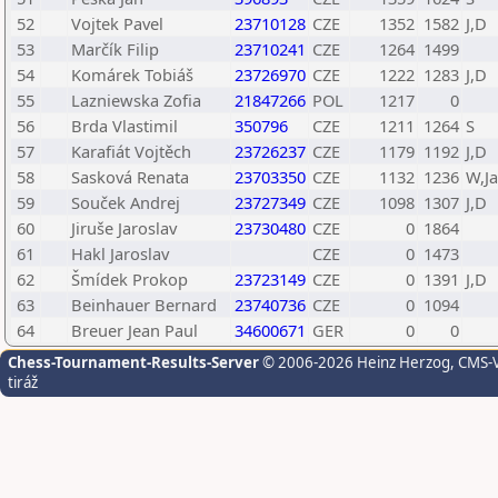
52
Vojtek Pavel
23710128
CZE
1352
1582
J,D
53
Marčík Filip
23710241
CZE
1264
1499
54
Komárek Tobiáš
23726970
CZE
1222
1283
J,D
55
Lazniewska Zofia
21847266
POL
1217
0
56
Brda Vlastimil
350796
CZE
1211
1264
S
57
Karafiát Vojtěch
23726237
CZE
1179
1192
J,D
58
Sasková Renata
23703350
CZE
1132
1236
W,Ja
59
Souček Andrej
23727349
CZE
1098
1307
J,D
60
Jiruše Jaroslav
23730480
CZE
0
1864
61
Hakl Jaroslav
CZE
0
1473
62
Šmídek Prokop
23723149
CZE
0
1391
J,D
63
Beinhauer Bernard
23740736
CZE
0
1094
64
Breuer Jean Paul
34600671
GER
0
0
Chess-Tournament-Results-Server
© 2006-2026 Heinz Herzog
, CMS-
tiráž