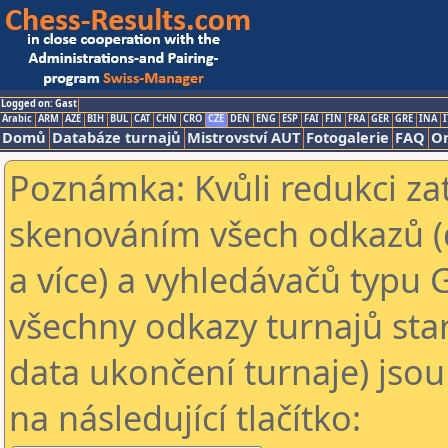
Logged on: Gast
Arabic
ARM
AZE
BIH
BUL
CAT
CHN
CRO
CZE
DEN
ENG
ESP
FAI
FIN
FRA
GER
GRE
INA
I
Domů
Databáze turnajů
Mistrovství AUT
Fotogalerie
FAQ
On
Poznámka: Kvůli redukci za
skenováním všech odkazů (
a více) a vyhledávačů typu 
všechny odkazy turnajů star
data ukončení turnaje) jsou
na následující tlačítko: