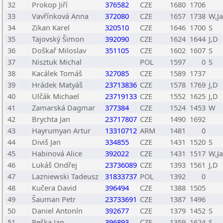
32
Prokop Jiří
376582
CZE
1680
1706
33
Vavřínková Anna
372080
CZE
1657
1738
W,Ja
34
Zikan Karel
320510
CZE
1646
1700
S
35
Tajovský Šimon
392090
CZE
1624
1644
J,D
36
Doškař Miloslav
351105
CZE
1602
1607
S
37
Nisztuk Michal
POL
1597
0
S
38
Kacálek Tomáš
327085
CZE
1589
1737
39
Hrádek Matyáš
23713836
CZE
1578
1769
J,D
40
Ulčák Michael
23719133
CZE
1552
1625
J,D
41
Zamarská Dagmar
377384
CZE
1524
1453
W
42
Brychta Jan
23717807
CZE
1490
1692
43
Hayrumyan Artur
13310712
ARM
1481
0
44
Diviš Jan
334855
CZE
1431
1520
S
45
Habinová Alice
392022
CZE
1431
1517
W,Ja
46
Lukáš Ondřej
23736089
CZE
1393
1561
J,D
47
Lazniewski Tadeusz
31833737
POL
1392
0
48
Kučera David
396494
CZE
1388
1505
49
Šauman Petr
23733691
CZE
1387
1496
50
Daniel Antonín
392677
CZE
1379
1452
S
51
Peška Jan
396893
CZE
1359
1624
S