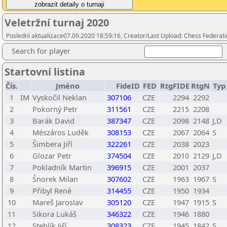
Veletržní turnaj 2020
Poslední aktualizace07.09.2020 18:59:16, Creator/Last Upload: Chess Federati
Search for player
Startovní listina
Čís.
Jméno
FideID
FED
RtgFIDE
RtgN
Typ
1
IM
Vyskočil Neklan
307106
CZE
2294
2292
2
Pokorný Petr
311561
CZE
2215
2208
3
Barák David
387347
CZE
2098
2148
J,D
4
Mészáros Luděk
308153
CZE
2067
2064
S
5
Šimbera Jiří
322261
CZE
2038
2023
6
Glozar Petr
374504
CZE
2010
2129
J,D
7
Pokladník Martin
396915
CZE
2001
2037
8
Šnorek Milan
307602
CZE
1963
1967
S
9
Přibyl René
314455
CZE
1950
1934
10
Mareš Jaroslav
305120
CZE
1947
1915
S
11
Sikora Lukáš
346322
CZE
1946
1880
12
Stehlík Jiří
308323
CZE
1945
1842
S