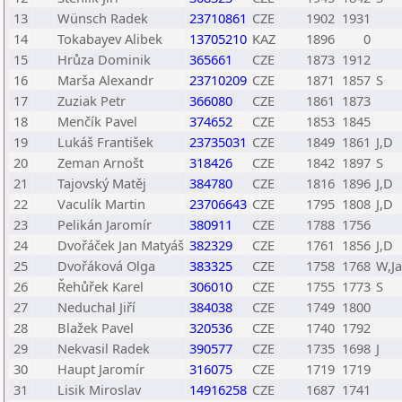
13
Wünsch Radek
23710861
CZE
1902
1931
14
Tokabayev Alibek
13705210
KAZ
1896
0
15
Hrůza Dominik
365661
CZE
1873
1912
16
Marša Alexandr
23710209
CZE
1871
1857
S
17
Zuziak Petr
366080
CZE
1861
1873
18
Menčík Pavel
374652
CZE
1853
1845
19
Lukáš František
23735031
CZE
1849
1861
J,D
20
Zeman Arnošt
318426
CZE
1842
1897
S
21
Tajovský Matěj
384780
CZE
1816
1896
J,D
22
Vaculík Martin
23706643
CZE
1795
1808
J,D
23
Pelikán Jaromír
380911
CZE
1788
1756
24
Dvořáček Jan Matyáš
382329
CZE
1761
1856
J,D
25
Dvořáková Olga
383325
CZE
1758
1768
W,Ja
26
Řehůřek Karel
306010
CZE
1755
1773
S
27
Neduchal Jiří
384038
CZE
1749
1800
28
Blažek Pavel
320536
CZE
1740
1792
29
Nekvasil Radek
390577
CZE
1735
1698
J
30
Haupt Jaromír
316075
CZE
1719
1719
31
Lisik Miroslav
14916258
CZE
1687
1741