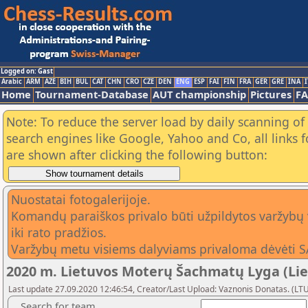
Logged on: Gast
Arabic
ARM
AZE
BIH
BUL
CAT
CHN
CRO
CZE
DEN
ENG
ESP
FAI
FIN
FRA
GER
GRE
INA
I
Home
Tournament-Database
AUT championship
Pictures
F
Note: To reduce the server load by daily scanning of a
search engines like Google, Yahoo and Co, all links 
are shown after clicking the following button:
Nuostatai fotogalerijoje.
Komandų paraiškos privalo būti užpildytos varžybų vie
iki rato pradžios.
Varžybų metu visiems dalyviams privaloma dėvėti SA
2020 m. Lietuvos Moterų Šachmatų Lyga (Li
Last update 27.09.2020 12:46:54, Creator/Last Upload: Vaznonis Donatas. (LT
Search for team