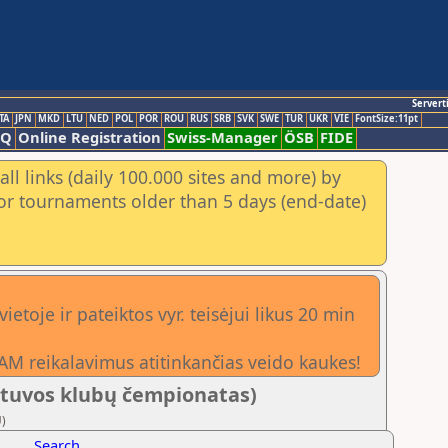
Servert
TA
JPN
MKD
LTU
NED
POL
POR
ROU
RUS
SRB
SVK
SWE
TUR
UKR
VIE
FontSize:11pt
AQ
Online Registration
Swiss-Manager
ÖSB
FIDE
ll links (daily 100.000 sites and more) by
for tournaments older than 5 days (end-date)
toje ir pateiktos vyr. teisėjui likus 20 min
M reikalavimus atitinkančias veido kaukes!
etuvos klubų čempionatas)
U)
Search