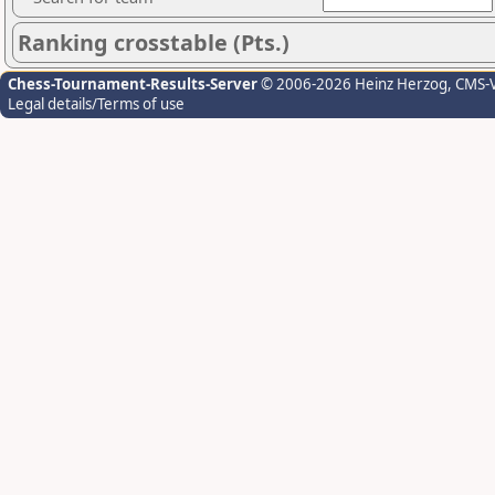
Ranking crosstable (Pts.)
Chess-Tournament-Results-Server
© 2006-2026 Heinz Herzog
, CMS-
Legal details/Terms of use