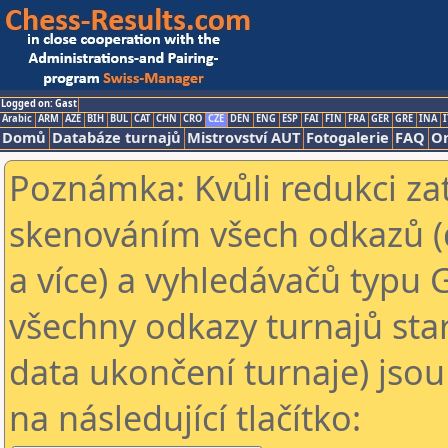
Logged on: Gast
Arabic
ARM
AZE
BIH
BUL
CAT
CHN
CRO
CZE
DEN
ENG
ESP
FAI
FIN
FRA
GER
GRE
INA
I
Domů
Databáze turnajů
Mistrovství AUT
Fotogalerie
FAQ
On
Poznámka: Kvůli redukci za
skenováním všech odkazů (
a více) a vyhledávačů typu 
všechny odkazy turnajů star
data ukončení turnaje) jsou
na následující tlačítko: