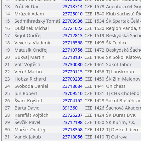
13
Zrůbek Dan
23718714
CZE
1578
Agentura 64 Gr
14
Mrázek Adam
23725010
CZE
1540
Klub šachistů Ř
15
Sedmihradský Tomáš
23709936
CZE
1534
ŠK Spartak Čelá
16
Dušánek Michal
23721022
CZE
1520
Region Panda, z
17
Šigut Ondřej
23712813
CZE
1519
Beskydská Šacho
18
Veverka Vladimír
23716568
CZE
1495
ŠK Teplice
19
Matusík Ondřej
23710756
CZE
1472
Beskydská Šacho
20
Bukvaj Martin
23718137
CZE
1469
ŠK Sokol Klatov
21
Volf Vojtěch
23730080
CZE
1461
Sokol Tábor
22
Večeř Martin
23720115
CZE
1456
TJ Lanškroun
23
Hobza Richard
23709235
CZE
1450
ŠK Zlín-Malenovi
24
Svoboda Daniel
23718684
CZE
1441
Unichess
25
Jun Robert
23709510
CZE
1431
TJ CHS Chotěbo
26
Švarc Kryštof
23704152
CZE
1428
Sokol Buštěhra
27
Bárta David
391360
CZE
1426
Šachová Akademi
28
Karafiát Vojtěch
23726237
CZE
1424
ŠK Duras BVK
29
Ševčík Pavel
23712198
CZE
1420
ŠK Kuřim, z.s.
30
Maršík Ondřej
23718358
CZE
1412
TJ Desko Libere
31
Vaněk Jakub
23718056
CZE
1410
TJ Ostrava