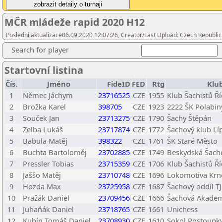
MČR mládeže rapid 2020 H12
Poslední aktualizace06.09.2020 12:07:26, Creator/Last Upload: Czech Republic
Search for player
Startovní listina
Čís.
Jméno
FideID
FED
Rtg
Klu
1
Němec Jáchym
23716525
CZE
1955
Klub Šachistů Ř
2
Brožka Karel
398705
CZE
1923
2222 ŠK Polabiny
3
Souček Jan
23713275
CZE
1790
Šachy Štěpán
4
Zelba Lukáš
23717874
CZE
1772
Šachový klub Líp
5
Babula Matěj
398322
CZE
1761
ŠK Staré Město
6
Buchta Bartoloměj
23702885
CZE
1749
Beskydská Šacho
7
Pressler Tobias
23715359
CZE
1706
Klub Šachistů Ř
8
Jaššo Matěj
23710748
CZE
1696
Lokomotiva Krn
9
Hozda Max
23725958
CZE
1687
Šachový oddíl T
10
Pražák Daniel
23709456
CZE
1666
Šachová Akademi
11
Juhaňák Daniel
23718765
CZE
1661
Unichess
12
Kubín Tomáš Daniel
23708930
CZE
1610
Sokol Postoupk