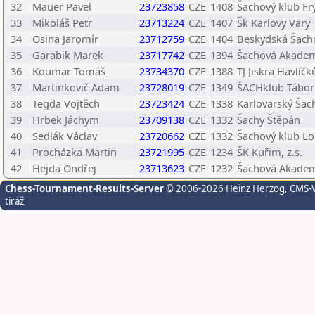
32
Mauer Pavel
23723858
CZE
1408
Šachový klub Frý
33
Mikoláš Petr
23713224
CZE
1407
Šk Karlovy Vary
34
Osina Jaromír
23712759
CZE
1404
Beskydská Šacho
35
Garabik Marek
23717742
CZE
1394
Šachová Akademi
36
Koumar Tomáš
23734370
CZE
1388
TJ Jiskra Havlíč
37
Martinkovič Adam
23728019
CZE
1349
ŠACHklub Tábor 
38
Tegda Vojtěch
23723424
CZE
1338
Karlovarský Šac
39
Hrbek Jáchym
23709138
CZE
1332
Šachy Štěpán
40
Sedlák Václav
23720662
CZE
1332
Šachový klub Lo
41
Procházka Martin
23721995
CZE
1234
ŠK Kuřim, z.s.
42
Hejda Ondřej
23713623
CZE
1232
Šachová Akademi
Chess-Tournament-Results-Server
© 2006-2026 Heinz Herzog
, CMS-
tiráž