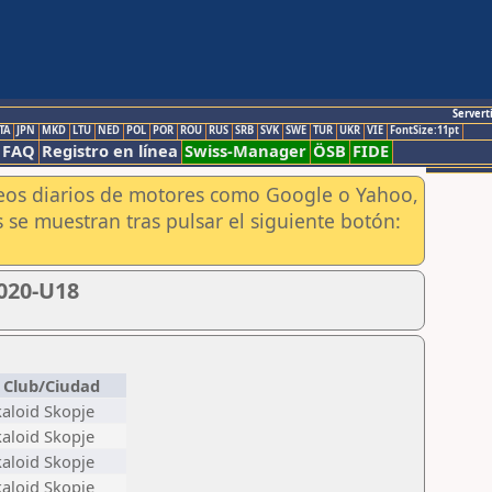
Servert
TA
JPN
MKD
LTU
NED
POL
POR
ROU
RUS
SRB
SVK
SWE
TUR
UKR
VIE
FontSize:11pt
FAQ
Registro en línea
Swiss-Manager
ÖSB
FIDE
aneos diarios de motores como Google o Yahoo,
 se muestran tras pulsar el siguiente botón:
020-U18
Club/Ciudad
kaloid Skopje
kaloid Skopje
kaloid Skopje
kaloid Skopje