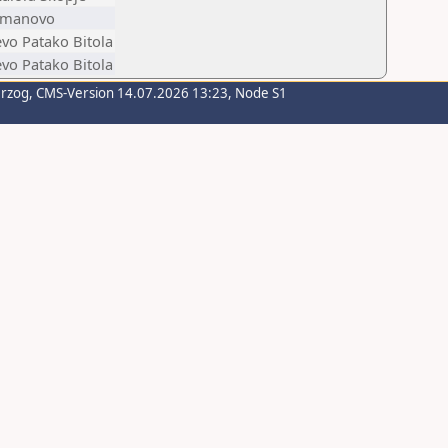
manovo
evo Patako Bitola
evo Patako Bitola
erzog
, CMS-Version 14.07.2026 13:23, Node S1