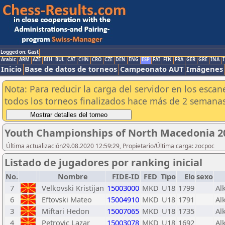
Logged on: Gast
Arabic
ARM
AZE
BIH
BUL
CAT
CHN
CRO
CZE
DEN
ENG
ESP
FAI
FIN
FRA
GER
GRE
INA
I
Inicio
Base de datos de torneos
Campeonato AUT
Imágenes
Nota: Para reducir la carga del servidor en los esc
todos los torneos finalizados hace más de 2 semanas
Youth Championships of North Macedonia 2
Última actualización29.08.2020 12:59:29, Propietario/Última carga: zocpoc
Listado de jugadores por ranking inicial
No.
Nombre
FIDE-ID
FED
Tipo
Elo
sexo
7
Velkovski Kristijan
15003000
MKD
U18
1799
Al
6
Eftovski Mateo
15004910
MKD
U18
1791
Al
3
Miftari Hedon
15007065
MKD
U18
1735
Al
4
Petrovic Lazar
15003078
MKD
U18
1692
Al