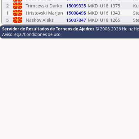
2
Trimcevski Darko
15009335
MKD
U18
1375
Ku
1
Hristovski Marjan
15008495
MKD
U16
1343
St
5
Naskov Aleks
15007847
MKD
U18
1265
St
Servidor de Resultados de Torneos de Ajedrez
© 2006-2026 Heinz H
Aviso legal/Condiciones de uso