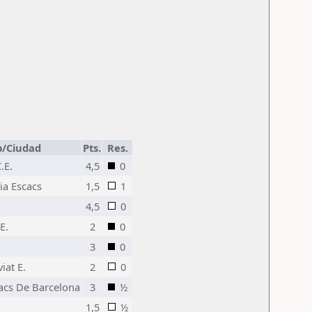
b/Ciudad
Pts.
Res.
.E.
4,5
0
ia Escacs
1,5
1
4,5
0
E.
2
0
3
0
iat E.
2
0
cacs De Barcelona
3
½
1,5
½