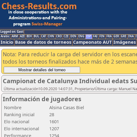
Logged on: Gast
Arabic
ARM
AZE
BIH
BUL
CAT
CHN
CRO
CZE
DEN
ENG
ESP
FAI
FIN
FRA
GER
GRE
INA
I
Inicio
Base de datos de torneos
Campeonato AUT
Imágenes
Nota: Para reducir la carga del servidor en los esc
todos los torneos finalizados hace más de 2 semanas
Campionat de Catalunya Individual edats Su
Última actualización10.09.2020 14:07:31, Propietario/Última carga: Manuel N
Información de jugadores
Nombre
Alsina Casas Biel
Ranking inicial
28
Elo nacional
1601
Elo internacional
1207
Performance
1254