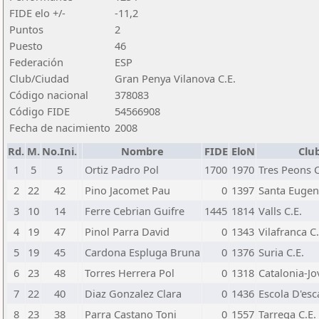
FIDE elo +/-
-11,2
Puntos
2
Puesto
46
Federación
ESP
Club/Ciudad
Gran Penya Vilanova C.E.
Código nacional
378083
Código FIDE
54566908
Fecha de nacimiento
2008
Rd.
M.
No.Ini.
Nombre
FIDE
EloN
Clu
1
5
5
Ortiz Padro Pol
1700
1970
Tres Peons C
2
22
42
Pino Jacomet Pau
0
1397
Santa Eugen
3
10
14
Ferre Cebrian Guifre
1445
1814
Valls C.E.
4
19
47
Pinol Parra David
0
1343
Vilafranca C.
5
19
45
Cardona Espluga Bruna
0
1376
Suria C.E.
6
23
48
Torres Herrera Pol
0
1318
Catalonia-Jov
7
22
40
Diaz Gonzalez Clara
0
1436
Escola D'es
8
23
38
Parra Castano Toni
0
1557
Tarrega C.E.