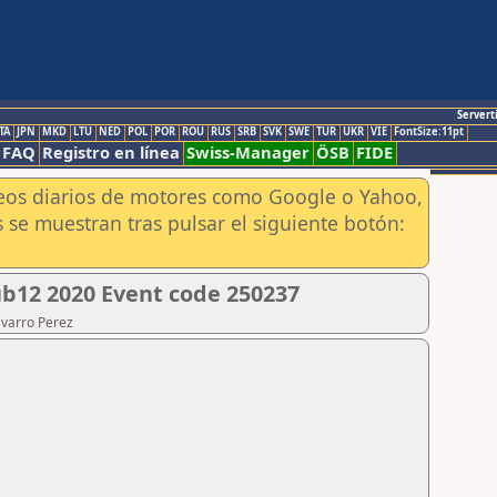
Servert
TA
JPN
MKD
LTU
NED
POL
POR
ROU
RUS
SRB
SVK
SWE
TUR
UKR
VIE
FontSize:11pt
FAQ
Registro en línea
Swiss-Manager
ÖSB
FIDE
aneos diarios de motores como Google o Yahoo,
 se muestran tras pulsar el siguiente botón:
b12 2020 Event code 250237
avarro Perez