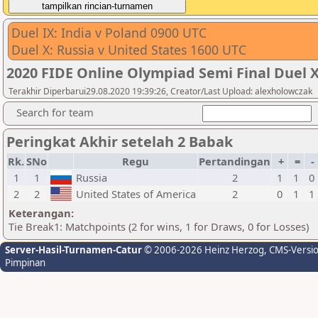
Duel IX: India v Poland 0900 UTC
Duel X: Russia v United States 1600 UTC
2020 FIDE Online Olympiad Semi Final Duel 
Terakhir Diperbarui29.08.2020 19:39:26, Creator/Last Upload: alexholowczak
Search for team
Peringkat Akhir setelah 2 Babak
Rk.
SNo
Regu
Pertandingan
+
=
-
1
1
Russia
2
1
1
0
2
2
United States of America
2
0
1
1
Keterangan:
Tie Break1: Matchpoints (2 for wins, 1 for Draws, 0 for Losses)
Server-Hasil-Turnamen-Catur
© 2006-2026 Heinz Herzog
, CMS-Versi
Pimpinan