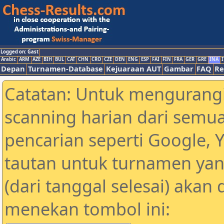
Logged on: Gast
Arabic
ARM
AZE
BIH
BUL
CAT
CHN
CRO
CZE
DEN
ENG
ESP
FAI
FIN
FRA
GER
GRE
INA
I
Depan
Turnamen-Database
Kejuaraan AUT
Gambar
FAQ
Re
Catatan: Untuk mengurangi
scanning harian dari semua
pencarian seperti Google, 
tautan untuk turnamen yan
(dari tanggal selesai) akan
menekan tombol ini: