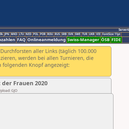
Servert
TA
JPN
MKD
LTU
NED
POL
POR
ROU
RUS
SRB
SVK
SWE
TUR
UKR
VIE
FontSize:11pt
ozahlen
FAQ
Onlineanmeldung
Swiss-Manager
ÖSB
FIDE
urchforsten aller Links (täglich 100.000
ieren, werden bei allen Turnieren, die
ch folgenden Knopf angezeigt:
 der Frauen 2020
Upload: GJO