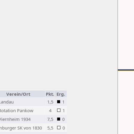
Verein/Ort
Pkt.
Erg.
Landau
1,5
1
Rotation Pankow
4
1
Viernheim 1934
7,5
0
burger SK von 1830
5,5
0