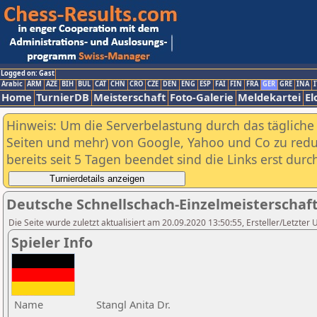
Logged on: Gast
Arabic
ARM
AZE
BIH
BUL
CAT
CHN
CRO
CZE
DEN
ENG
ESP
FAI
FIN
FRA
GER
GRE
INA
I
Home
TurnierDB
Meisterschaft
Foto-Galerie
Meldekartei
El
Hinweis: Um die Serverbelastung durch das tägliche D
Seiten und mehr) von Google, Yahoo und Co zu reduz
bereits seit 5 Tagen beendet sind die Links erst dur
Deutsche Schnellschach-Einzelmeisterschaft
Die Seite wurde zuletzt aktualisiert am 20.09.2020 13:50:55, Ersteller/Letzter 
Spieler Info
Name
Stangl Anita Dr.