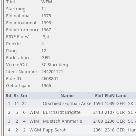
Titel
WFM
Startrang
11
Elo national
1975
Elo intnational
1993
Eloperformance
1967
FIDE Elo +/-
-5,4
Punkte
4
Rang
12
Föderation
GER
Verein/Ort
SC Starnberg
Ident-Nummer
244201121
Fide-ID
4608801
Geburtsjahr
1966
Rd.
Br.
Snr
Name
EloI
EloN
Land
1
11
22
Orschiedt-Eghbali Anke
1594
1539
GER
SK 
2
5
6
WIM
Burchardt Brigitte
2113
2107
GER
SC 
3
2
4
WIM
Muetsch Annmarie
2188
2236
GER
SC 
4
2
2
WGM
Papp Sarah
2361
2318
GER
Ham