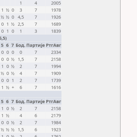
1
4
2005
1
½
0
3
7
1978
½
½
0
4,5
7
1926
0
1
½
2,5
7
1689
0
1
0
1
3
1839
,5)
5
6
7
Бод.
Партије
РтгАвг
0
0
0
0
7
2334
0
0
½
1,5
7
2158
1
0
½
2
7
1994
½
0
½
4
7
1909
0
0
1
2
7
1739
1
½
+
6
7
1616
5
6
7
Бод.
Партије
РтгАвг
1
0
½
2
7
2158
1
½
4
6
2179
0
0
½
2
7
1984
½
½
½
1,5
6
1923
1
0
½
2
6
1762