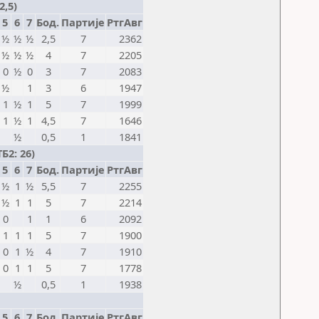
2,5)
5
6
7
Бод.
Партије
РтгАвг
½
½
½
2,5
7
2362
½
½
½
4
7
2205
0
½
0
3
7
2083
½
1
3
6
1947
1
½
1
5
7
1999
1
½
1
4,5
7
1646
½
0,5
1
1841
Б2: 26)
5
6
7
Бод.
Партије
РтгАвг
½
1
½
5,5
7
2255
½
1
1
5
7
2214
0
1
1
6
2092
1
1
1
5
7
1900
0
1
½
4
7
1910
0
1
1
5
7
1778
½
0,5
1
1938
5
6
7
Бод.
Партије
РтгАвг