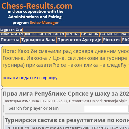
Logged on: Gast
Arabic
ARM
AZE
BIH
BUL
CAT
CHN
CRO
CZE
DEN
ENG
ESP
FAI
FIN
FRA
GER
GRE
INA
I
Почетна
Турнирска база
Првенство Аустрије
Pictures
FA
Нота: Како би смањили рад сервера дневним уно
Гоогле-а, Иахоо-а и Цо-а, сви линкови за турнире
турнира) приказати ће се након клика на следећу 
покажи податке о турниру
Прва лига Републике Српске у шаху за 20
Последња измена04.10.2020 13:26:27, Creator/Last Upload: Nemanja Šipka
Search for player or team
Турнирски састав са резултатима по кол
1. ОШК "9. ЈАНУАР" Фоча (РтгАвг:2246, ТБ1: 13 / ТБ2: 28,5)