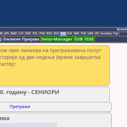
Servert
TA
JPN
MKD
LTU
NED
POL
POR
ROU
RUS
SRB
SVK
SWE
TUR
UKR
VIE
FontSize:11pt
Q
Онлине Пријава
Swiss-Manager
ÖSB
FIDE
сом свих линкова на претраживача попут
 старије од две недеље (време завршетка
тастер:
20. годину - СЕНИОРИ
Претражи
има