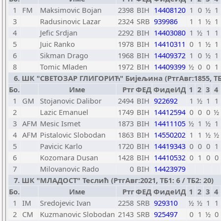
1
FM
Maksimovic Bojan
2398
BIH
14408120
1
0
½
1
3
Radusinovic Lazar
2324
SRB
939986
1
1
½
1
4
Jefic Srdjan
2292
BIH
14403080
1
½
1
1
5
Juic Ranko
1978
BIH
14410311
0
1
½
1
6
Sikman Drago
1968
BIH
14409372
1
0
½
1
8
Tomic Mladen
1972
BIH
14409399
½
0
0
1
6. ШК "СВЕТОЗАР ГЛИГОРИЋ" Бијељина (РтгАвг:1855, ТБ1: 
Бо.
Име
Ртг
ФЕД
ФидеИД
1
2
3
4
1
GM
Stojanovic Dalibor
2494
BIH
922692
1
½
1
1
2
Lazic Emanuel
1749
BIH
14412594
0
0
0
½
3
AFM
Mesic Ismet
1873
BIH
14411105
½
1
½
1
4
AFM
Pistalovic Slobodan
1863
BIH
14550202
1
1
½
½
5
Pavicic Karlo
1720
BIH
14419343
0
0
0
1
6
Kozomara Dusan
1428
BIH
14410532
0
1
0
0
7
Milovanovic Rado
0
BIH
14423979
7. ШК "МЛАДОСТ" Теслић (РтгАвг:2021, ТБ1: 6 / ТБ2: 20)
Бо.
Име
Ртг
ФЕД
ФидеИД
1
2
3
4
1
IM
Sredojevic Ivan
2258
SRB
929310
½
½
1
1
2
CM
Kuzmanovic Slobodan
2143
SRB
925497
0
1
½
0