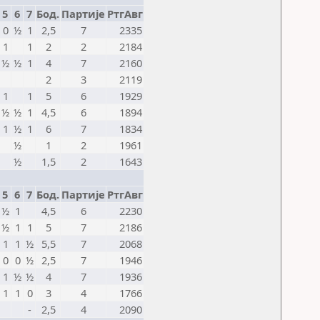
5
6
7
Бод.
Партије
РтгАвг
0
½
1
2,5
7
2335
1
1
2
2
2184
½
½
1
4
7
2160
2
3
2119
1
1
5
6
1929
½
½
1
4,5
6
1894
1
½
1
6
7
1834
½
1
2
1961
½
1,5
2
1643
5
6
7
Бод.
Партије
РтгАвг
½
1
4,5
6
2230
½
1
1
5
7
2186
1
1
½
5,5
7
2068
0
0
½
2,5
7
1946
1
½
½
4
7
1936
1
1
0
3
4
1766
-
2,5
4
2090