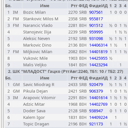
Бо.
Име
Ртг
ФЕД
ФидеИД
1
2
3
4
1
IM
Bozic Milan
2270
SRB
907561
1
0
0
0
2
FM
Stankovic Milos M
2358
SRB
955817
3
FM
Narancic Vlado
2281
BIH
901512
½
0
1
½
4
Stanojevic Ilija
2239
SRB
959995
1
½
½
5
Aleksic Neven
2192
SRB
931098
½
1
½
1
6
Markovic Dino
2136
BIH
14406314
1
½
1
7
FM
Miljkovic Milan
2082
BIH
14401819
1
1
1
½
8
Vukovic Mile
1903
BIH
14425955
½
9
Malis Veljko
1841
BIH
14423294
1
2. ШК "МЛАДОСТ" Гацко (РтгАвг:2240, ТБ1: 10 / ТБ2: 27)
Бо.
Име
Ртг
ФЕД
ФидеИД
1
2
3
4
1
GM
Savic Miodrag R
2433
SRB
920479
½
1
½
1
2
GM
Pikula Dejan
2421
SRB
906379
1
0
1
½
3
IM
Arapovic Vitomir
2291
BIH
14401614
1
½
1
½
4
Adzic Mitar
1968
BIH
14402769
1
0
1
0
5
Doder Sava
2128
SRB
938947
0
1
1
0
6
Kalem Igor
1831
BIH
14409224
1
7
Topic Dragan
2196
BIH
921173
1
1
½