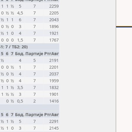
1
1
½
5
7
2259
0
½
½
4,5
7
2205
½
1
1
6
7
2043
0
½
0
3
7
1896
½
1
0
4
7
1921
0
0
0
1,5
7
1767
7 / ТБ2: 20)
5
6
7
Бод.
Партије
РтгАвг
½
4
5
2191
0
0
½
1
7
2201
½
0
½
4
7
2037
½
0
½
4
7
1959
1
1
½
3,5
7
1832
1
½
½
3
7
1901
0
½
0,5
2
1416
5
6
7
Бод.
Партије
РтгАвг
½
1
½
5
7
2291
½
1
0
3
7
2145