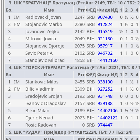
3. ШК "БРАТУНАЦ" Братунац (РтгАвг:2149, ТБ1: 10 / ТБ2: 2
Бо.
Име
Ртг
ФЕД
ФидеИД
1
2
3
4
1
IM
Radlovacki Jovan
2247
SRB
907430
0
½
½
0
2
FM
Stojanovic Marko
2280
SRB
912824
1
½
0
1
3
Jovanovic Zeljko
2142
BIH
915319
½
1
0
1
4
Mitrovic Jovica
2049
BIH
921130
0
1
0
½
5
Stojanovic Djordje
2075
SRB
957917
1
1
0
½
6
Savic Petar A
2102
SRB
946702
1
1
0
0
7
Stanojevic Milorad
1858
BIH
14412160
4. ШК "ГОРСКИ-ТЕРМАГ" Рогатица (РтгАвг:2221, ТБ1: 8 / Т
Бо.
Име
Ртг
ФЕД
ФидеИД
1
2
3
4
1
IM
Stankovic Milos
2455
SRB
938190
1
1
½
1
2
FM
Bilic Vladimir
2309
BIH
927252
1
1
½
0
3
Sredojevic Srdjan
2192
SRB
931748
0
0
0
0
4
Ivanovic Dragoslav
2157
SRB
939188
1
0
½
½
5
Brkic Milan
2189
BIH
14402106
1
½
½
½
6
Djeric Nenad
2023
BIH
14402122
1
0
1
1
7
Rosic Radovan
0
SRB
974447
5. ШК "РУДАР" Приједор (РтгАвг:2224, ТБ1: 7 / ТБ2: 24)
Бо.
Име
Ртг
ФЕД
ФидеИД
1
2
3
4