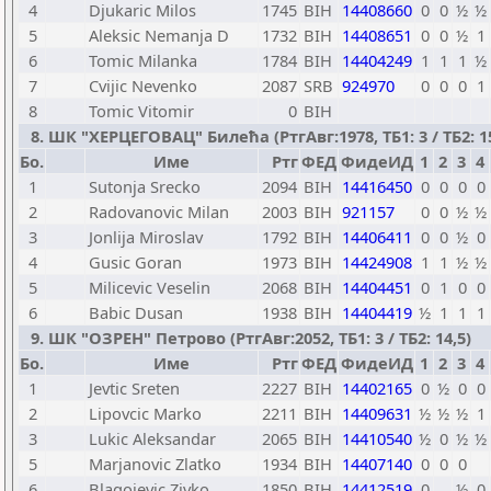
4
Djukaric Milos
1745
BIH
14408660
0
0
½
½
5
Aleksic Nemanja D
1732
BIH
14408651
0
0
½
1
6
Tomic Milanka
1784
BIH
14404249
1
1
1
½
7
Cvijic Nevenko
2087
SRB
924970
0
0
0
1
8
Tomic Vitomir
0
BIH
8. ШК "ХЕРЦЕГОВАЦ" Билећа (РтгАвг:1978, ТБ1: 3 / ТБ2: 15
Бо.
Име
Ртг
ФЕД
ФидеИД
1
2
3
4
1
Sutonja Srecko
2094
BIH
14416450
0
0
0
0
2
Radovanovic Milan
2003
BIH
921157
0
0
½
½
3
Jonlija Miroslav
1792
BIH
14406411
0
0
½
0
4
Gusic Goran
1973
BIH
14424908
1
1
½
½
5
Milicevic Veselin
2068
BIH
14404451
0
1
0
0
6
Babic Dusan
1938
BIH
14404419
½
1
1
1
9. ШК "ОЗРЕН" Петрово (РтгАвг:2052, ТБ1: 3 / ТБ2: 14,5)
Бо.
Име
Ртг
ФЕД
ФидеИД
1
2
3
4
1
Jevtic Sreten
2227
BIH
14402165
0
½
0
0
2
Lipovcic Marko
2211
BIH
14409631
½
½
½
1
3
Lukic Aleksandar
2065
BIH
14410540
½
0
½
½
5
Marjanovic Zlatko
1934
BIH
14407140
0
0
0
6
Blagojevic Zivko
1850
BIH
14412519
0
½
0