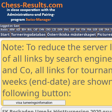
Logged on: Gast
Arabic
ARM
AZE
BIH
BUL
CAT
CHN
CRO
CZE
DEN
ENG
ESP
FAI
FIN
FRA
GER
GRE
INA
I
Start
Turneringsdatabas
Österrikiska mästerskapet
Picture
Note: To reduce the server 
of all links by search engin
and Co, all links for tourn
weeks (end-date) are shown 
following button:
SK Rockaden Umeås Höstturnering 2020 gru