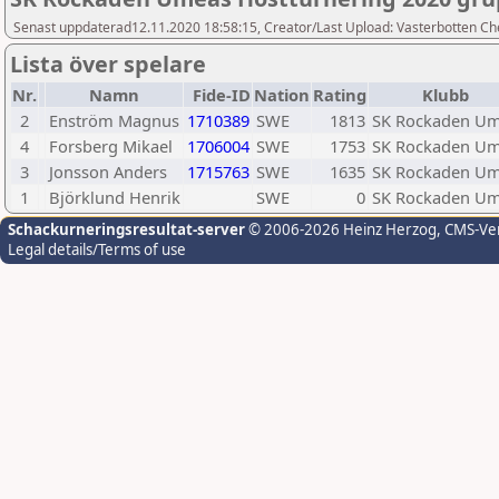
Senast uppdaterad12.11.2020 18:58:15, Creator/Last Upload: Vasterbotten Ch
Lista över spelare
Nr.
Namn
Fide-ID
Nation
Rating
Klubb
2
Enström Magnus
1710389
SWE
1813
SK Rockaden U
4
Forsberg Mikael
1706004
SWE
1753
SK Rockaden U
3
Jonsson Anders
1715763
SWE
1635
SK Rockaden U
1
Björklund Henrik
SWE
0
SK Rockaden U
Schackurneringsresultat-server
© 2006-2026 Heinz Herzog
, CMS-Ve
Legal details/Terms of use