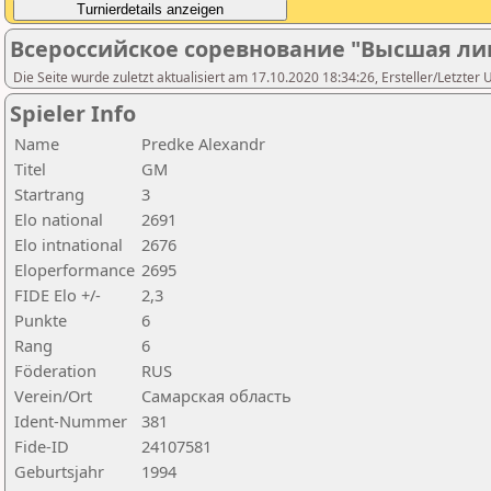
Всероссийское соревнование "Высшая ли
Die Seite wurde zuletzt aktualisiert am 17.10.2020 18:34:26, Ersteller/Letzter 
Spieler Info
Name
Predke Alexandr
Titel
GM
Startrang
3
Elo national
2691
Elo intnational
2676
Eloperformance
2695
FIDE Elo +/-
2,3
Punkte
6
Rang
6
Föderation
RUS
Verein/Ort
Самарская область
Ident-Nummer
381
Fide-ID
24107581
Geburtsjahr
1994