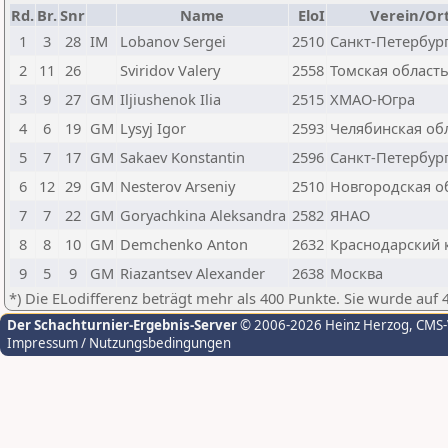
Rd.
Br.
Snr
Name
EloI
Verein/Or
1
3
28
IM
Lobanov Sergei
2510
Санкт-Петербур
2
11
26
Sviridov Valery
2558
Томская област
3
9
27
GM
Iljiushenok Ilia
2515
ХМАО-Югра
4
6
19
GM
Lysyj Igor
2593
Челябинская об
5
7
17
GM
Sakaev Konstantin
2596
Санкт-Петербур
6
12
29
GM
Nesterov Arseniy
2510
Новгородская о
7
7
22
GM
Goryachkina Aleksandra
2582
ЯНАО
8
8
10
GM
Demchenko Anton
2632
Краснодарский 
9
5
9
GM
Riazantsev Alexander
2638
Москва
*) Die ELodifferenz beträgt mehr als 400 Punkte. Sie wurde auf 
Der Schachturnier-Ergebnis-Server
© 2006-2026 Heinz Herzog
, CMS
Impressum / Nutzungsbedingungen