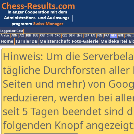
Logged on: Gast
Arabic
ARM
AZE
BIH
BUL
CAT
CHN
CRO
CZE
DEN
ENG
ESP
FAI
FIN
FRA
GER
GRE
INA
I
Home
TurnierDB
Meisterschaft
Foto-Galerie
Meldekartei
El
Hinweis: Um die Serverbel
tägliche Durchforsten aller 
Seiten und mehr) von Goog
reduzieren, werden bei alle
seit 5 Tagen beendet sind d
folgenden Knopf angezeigt