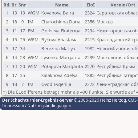
Rd.
Br.
Snr
Name
EloI
Verein/Ort
1
13
13
WGM
Kovanova Baira
2324
Саратовская облас
2
18
9
IM
Charochkina Daria
2356
Москва
3
11
17
FM
Goltseva Ekaterina
2294
Нижегородская об
4
15
26
WFM
Bykova Anastasia
2215
Краснодарский кр
5
17
34
Berezina Mariya
1982
Новосибирская об
6
14
23
WFM
Lysenko Margarita
2239
Московская облас
7
14
20
WIM
Potapova Margarita
2270
Республика Крым
8
17
35
Salakhova Adelya
1885
Республика Татарс
9
13
7
IM
Ovod Evgenija
2372
Ленинградская об
*) Die ELodifferenz beträgt mehr als 400 Punkte. Sie wurde auf 
Der Schachturnier-Ergebnis-Server
© 2006-2026 Heinz Herzog
, CMS
Impressum / Nutzungsbedingungen