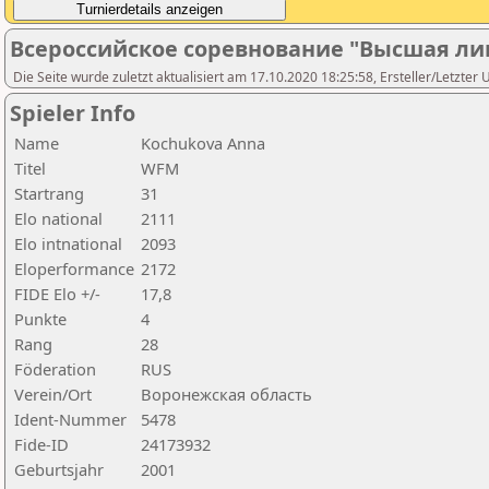
Всероссийское соревнование "Высшая ли
Die Seite wurde zuletzt aktualisiert am 17.10.2020 18:25:58, Ersteller/Letzter 
Spieler Info
Name
Kochukova Anna
Titel
WFM
Startrang
31
Elo national
2111
Elo intnational
2093
Eloperformance
2172
FIDE Elo +/-
17,8
Punkte
4
Rang
28
Föderation
RUS
Verein/Ort
Воронежская область
Ident-Nummer
5478
Fide-ID
24173932
Geburtsjahr
2001