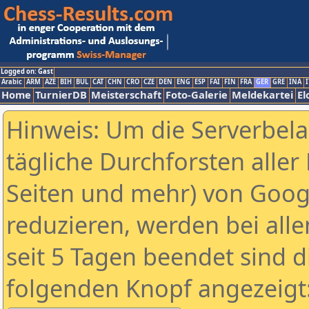
Logged on: Gast
Arabic
ARM
AZE
BIH
BUL
CAT
CHN
CRO
CZE
DEN
ENG
ESP
FAI
FIN
FRA
GER
GRE
INA
I
Home
TurnierDB
Meisterschaft
Foto-Galerie
Meldekartei
El
Hinweis: Um die Serverbel
tägliche Durchforsten aller 
Seiten und mehr) von Goog
reduzieren, werden bei alle
seit 5 Tagen beendet sind d
folgenden Knopf angezeigt