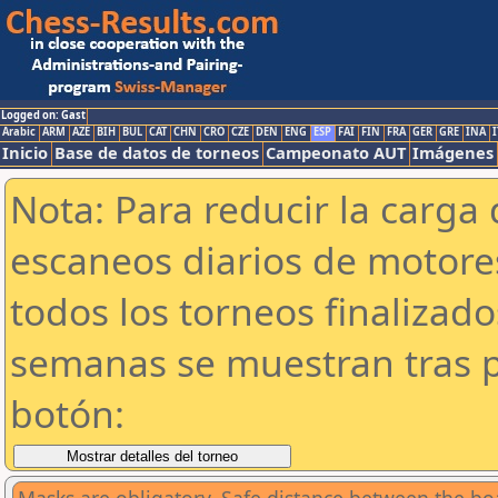
Logged on: Gast
Arabic
ARM
AZE
BIH
BUL
CAT
CHN
CRO
CZE
DEN
ENG
ESP
FAI
FIN
FRA
GER
GRE
INA
I
Inicio
Base de datos de torneos
Campeonato AUT
Imágenes
Nota: Para reducir la carga 
escaneos diarios de motor
todos los torneos finalizad
semanas se muestran tras p
botón: