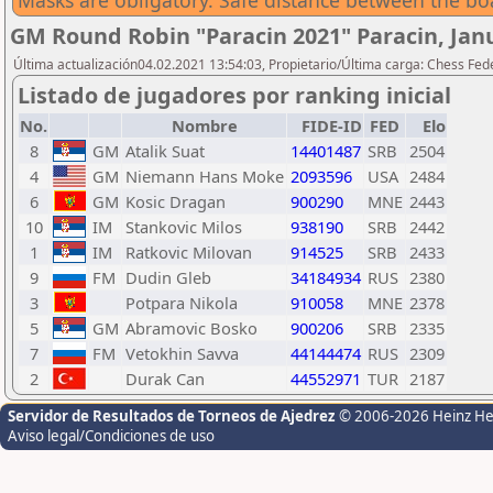
Masks are obligatory. Safe distance between the bo
GM Round Robin "Paracin 2021" Paracin, Janu
Última actualización04.02.2021 13:54:03, Propietario/Última carga: Chess Fede
Listado de jugadores por ranking inicial
No.
Nombre
FIDE-ID
FED
Elo
8
GM
Atalik Suat
14401487
SRB
2504
4
GM
Niemann Hans Moke
2093596
USA
2484
6
GM
Kosic Dragan
900290
MNE
2443
10
IM
Stankovic Milos
938190
SRB
2442
1
IM
Ratkovic Milovan
914525
SRB
2433
9
FM
Dudin Gleb
34184934
RUS
2380
3
Potpara Nikola
910058
MNE
2378
5
GM
Abramovic Bosko
900206
SRB
2335
7
FM
Vetokhin Savva
44144474
RUS
2309
2
Durak Can
44552971
TUR
2187
Servidor de Resultados de Torneos de Ajedrez
© 2006-2026 Heinz H
Aviso legal/Condiciones de uso