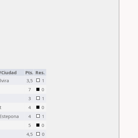
/Ciudad
Pts.
Res.
lvira
3,5
1
7
0
3
1
t
4
0
 Estepona
4
1
5
0
4,5
0