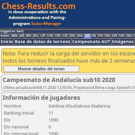
Logged on: Gast
Arabic
ARM
AZE
BIH
BUL
CAT
CHN
CRO
CZE
DEN
ENG
ESP
FAI
FIN
FRA
GER
GRE
INA
I
Inicio
Base de datos de torneos
Campeonato AUT
Imágenes
Nota: Para reducir la carga del servidor en los esc
todos los torneos finalizados hace más de 2 semanas
Campeonato de Andalucía sub10 2020
Última actualización08.11.2020 12:50:56, Propietario/Última carga: Spanish C
Información de jugadores
Nombre
Valdivia Khudiakova Ekaterina
Ranking inicial
11
Elo
1090
Elo nacional
0
Elo internacional
1090