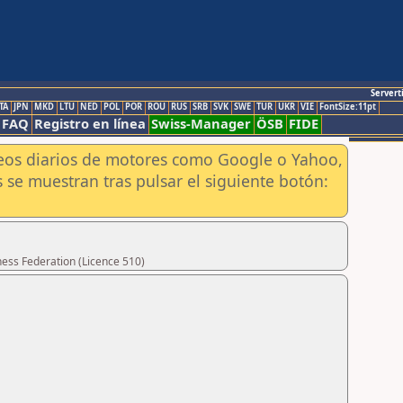
Servert
TA
JPN
MKD
LTU
NED
POL
POR
ROU
RUS
SRB
SVK
SWE
TUR
UKR
VIE
FontSize:11pt
FAQ
Registro en línea
Swiss-Manager
ÖSB
FIDE
aneos diarios de motores como Google o Yahoo,
 se muestran tras pulsar el siguiente botón:
hess Federation (Licence 510)