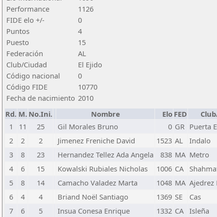
Performance
1126
FIDE elo +/-
0
Puntos
4
Puesto
15
Federación
AL
Club/Ciudad
El Ejido
Código nacional
0
Código FIDE
10770
Fecha de nacimiento
2010
Rd.
M.
No.Ini.
Nombre
Elo
FED
Club
1
11
25
Gil Morales Bruno
0
GR
Puerta E
2
2
2
Jimenez Freniche David
1523
AL
Indalo
3
8
23
Hernandez Tellez Ada Angela
838
MA
Metro
4
6
15
Kowalski Rubiales Nicholas
1006
CA
Shahma
5
8
14
Camacho Valadez Marta
1048
MA
Ajedrez
6
4
4
Briand Noël Santiago
1369
SE
Cas
7
6
5
Insua Conesa Enrique
1332
CA
Isleña