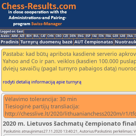
Logged on: Gast
Arabic
ARM
AZE
BIH
BUL
CAT
CHN
CRO
CZE
DEN
ENG
ESP
FAI
FIN
FRA
GER
GRE
INA
I
Pradinis
Turnyrų duomenų bazė
AUT čempionatas
Nuotrau
Pastaba: kad būtų apribota kasdienė serverio apkrov
Yahoo and Co ir pan. veiklos (kasdien 100.000 puslap
dviejų savaičių (pagal turnyro pabaigos datą) nuorod
rodyti detalią informaciją apie turnyrą
Vėlavimo tolerancija: 30 min
Tiesioginė partijų transliacija:
http://chesslive.lt/2020/lithuanianchess2020m/r1/t
2020 m. Lietuvos šachmatų čempionato fina
Paskutinis atnaujinimas27.11.2020 13:40:21, Autorius/Paskutinis perkėlimas: 