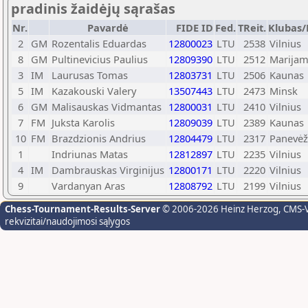
pradinis žaidėjų sąrašas
Nr.
Pavardė
FIDE ID
Fed.
TReit.
Klubas/
2
GM
Rozentalis Eduardas
12800023
LTU
2538
Vilnius
8
GM
Pultinevicius Paulius
12809390
LTU
2512
Marijam
3
IM
Laurusas Tomas
12803731
LTU
2506
Kaunas
5
IM
Kazakouski Valery
13507443
LTU
2473
Minsk
6
GM
Malisauskas Vidmantas
12800031
LTU
2410
Vilnius
7
FM
Juksta Karolis
12809039
LTU
2389
Kaunas
10
FM
Brazdzionis Andrius
12804479
LTU
2317
Panevėž
1
Indriunas Matas
12812897
LTU
2235
Vilnius
4
IM
Dambrauskas Virginijus
12800171
LTU
2220
Vilnius
9
Vardanyan Aras
12808792
LTU
2199
Vilnius
Chess-Tournament-Results-Server
© 2006-2026 Heinz Herzog
, CMS-
rekvizitai/naudojimosi sąlygos