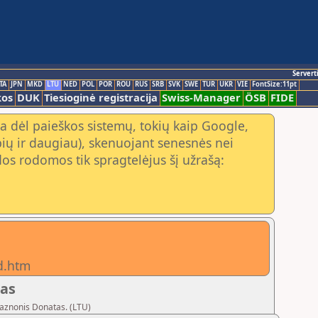
Servert
TA
JPN
MKD
LTU
NED
POL
POR
ROU
RUS
SRB
SVK
SWE
TUR
UKR
VIE
FontSize:11pt
kos
DUK
Tiesioginė registracija
Swiss-Manager
ÖSB
FIDE
a dėl paieškos sistemų, tokių kaip Google,
ių ir daugiau), skenuojant senesnės nei
os rodomos tik spragtelėjus šį užrašą:
fd.htm
las
Vaznonis Donatas. (LTU)