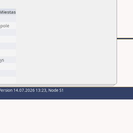
Miestas
polė
ys
Version 14.07.2026 13:23, Node S1