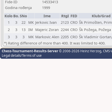
Fide-ID
14533413
Godina rođenja
1999
Kolo
Bo.
SNo
Ime
RtgI
FED
Klub/Grad
1
3
22
MK
Jerkovic Ivan
2123
CRO
Šk Primošten, Pri
2
3
13
IM
Majeric Zoran
2244
CRO
Šk Požega, Požega
3
3
3
MK
Markovic Alen
2205
CRO
Šk Vladimir Gortan
*) Rating difference of more than 400. It was limited to 400.
Chess-Tournament-Results-Server
© 2006-2026 Heinz Herzog
, CMS-
Legal details/Terms of use