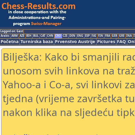
Logged on: Gast
Arabic
ARM
AZE
BIH
BUL
CAT
CHN
CRO
CZE
DEN
ENG
ESP
FAI
FIN
FRA
GER
GRE
INA
I
Početna
Turnirska baza
Prvenstvo Austrije
Pictures
FAQ
Onl
Bilješka: Kako bi smanjili 
unosom svih linkova na traž
Yahoo-a i Co-a, svi linkovi z
tjedna (vrijeme završetka tu
nakon klika na sljedeću tipk