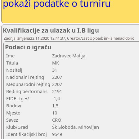
pokaži podatke o turniru
Kvalifikacije za ulazak u I.B ligu
Zadnja izmjena22.11.2020 12:41:37, Creator/Last Upload: im-ia nenad doric
Podaci o igraču
Ime
Zadravec Matija
Titula
MK
Nositelj
31
Nacionalni rejting
2207
Međunarodni rejting
2207
Rejting performans
2191
FIDE rtg +/-
-1,4
Bodovi
1,5
Mjesto
10
Savez
CRO
Klub/Grad
Šk Sloboda, Mihovljan
Identifikacijski broj
9549