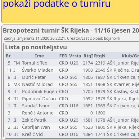
pokaži podatke o turniru
Brzopotezni turnir ŠK Rijeka - 11/16 (jesen 2
Zadnja izmjena12.11.2020 20:22:21, Creator/Last Upload: bojanbirk
Lista po nositeljstvu
Br.
Ime
FED
Vrsta
RtgI
RtgN
Klub/G
5
FM
Tomulić Teo
CRO
U20
2174
2319
AŠK Junior, Rij
11
I
Šverko Mladen
CRO
1908
2046
ŠK Rječina, Dra
8
II
Đurić Petar
CRO
S65
1866
1887
ŠK Crikvenica, 
6
MK
Nastić Milorad
CRO
S65
1851
1968
ŠK Kvarner, Rij
9
II
Podobnik Eugen
CRO
1705
1879
ŠK Kastav, Kast
4
III
Pijanović Dušan
CRO
1692
1873
ŠK Rijeka, Rije
1
II
Sundać Ivano
CRO
U16
1681
1963
ŠK Crikvenica, 
3
Renčić Antonio
CRO
0
1600
7
II
Zekić Patrik
CRO
U20
1581
1978
AŠK Junior, Rij
2
III
Čabrijan Ivan
CRO
S65
1523
1806
ŠK Rijeka, Rije
10
III
Krešić Vid
CRO
U16
1384
1744
ŠK Crikvenica, 