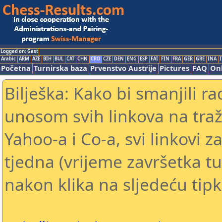
Logged on: Gast
Arabic
ARM
AZE
BIH
BUL
CAT
CHN
CRO
CZE
DEN
ENG
ESP
FAI
FIN
FRA
GER
GRE
INA
I
Početna
Turnirska baza
Prvenstvo Austrije
Pictures
FAQ
Onl
Bilješka: Kako bi smanjili 
unosom svih linkova na traž
Yahoo-a i Co-a, svi linkovi z
tjedna (vrijeme završetka tu
nakon klika na sljedeću tipk