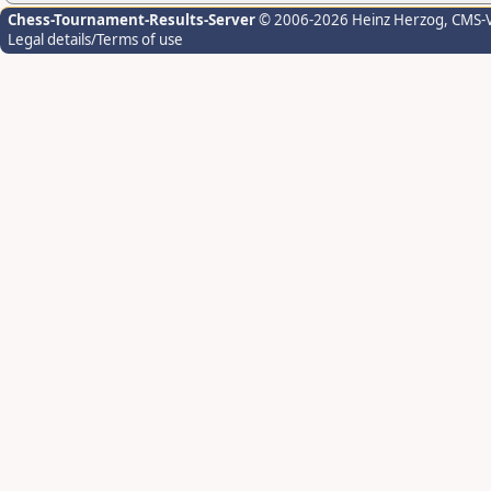
Chess-Tournament-Results-Server
© 2006-2026 Heinz Herzog
, CMS-
Legal details/Terms of use