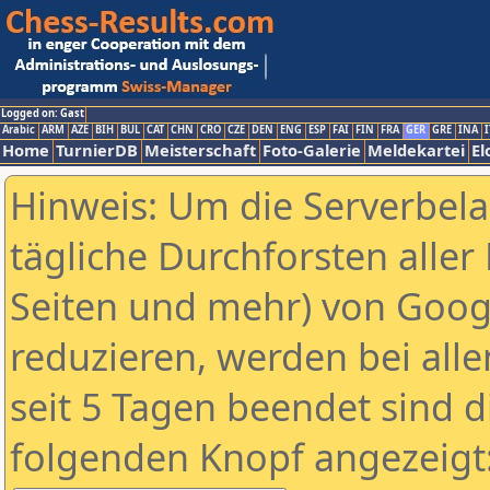
Logged on: Gast
Arabic
ARM
AZE
BIH
BUL
CAT
CHN
CRO
CZE
DEN
ENG
ESP
FAI
FIN
FRA
GER
GRE
INA
I
Home
TurnierDB
Meisterschaft
Foto-Galerie
Meldekartei
El
Hinweis: Um die Serverbel
tägliche Durchforsten aller 
Seiten und mehr) von Goog
reduzieren, werden bei alle
seit 5 Tagen beendet sind d
folgenden Knopf angezeigt