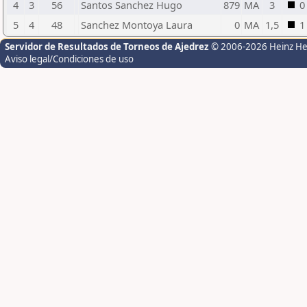
4
3
56
Santos Sanchez Hugo
879
MA
3
0
5
4
48
Sanchez Montoya Laura
0
MA
1,5
1
Servidor de Resultados de Torneos de Ajedrez
© 2006-2026 Heinz H
Aviso legal/Condiciones de uso