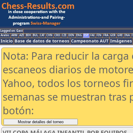
Logged on: Gast
Arabic
ARM
AZE
BIH
BUL
CAT
CHN
CRO
CZE
DEN
ENG
ESP
FAI
FIN
FRA
GER
GRE
INA
I
Inicio
Base de datos de torneos
Campeonato AUT
Imágenes
Nota: Para reducir la carga 
escaneos diarios de motor
Yahoo, todos los torneos f
semanas se muestran tras p
botón:
VII COPA MÁLAGA INFANTIL POR EQUIPOS