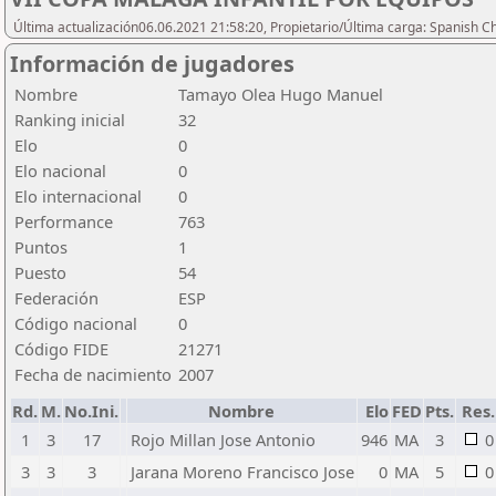
Última actualización06.06.2021 21:58:20, Propietario/Última carga: Spanish C
Información de jugadores
Nombre
Tamayo Olea Hugo Manuel
Ranking inicial
32
Elo
0
Elo nacional
0
Elo internacional
0
Performance
763
Puntos
1
Puesto
54
Federación
ESP
Código nacional
0
Código FIDE
21271
Fecha de nacimiento
2007
Rd.
M.
No.Ini.
Nombre
Elo
FED
Pts.
Res.
1
3
17
Rojo Millan Jose Antonio
946
MA
3
0
3
3
3
Jarana Moreno Francisco Jose
0
MA
5
0