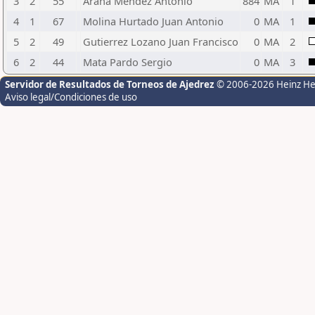
3
2
55
Arana Mendez Antonio
884
MA
1
4
1
67
Molina Hurtado Juan Antonio
0
MA
1
5
2
49
Gutierrez Lozano Juan Francisco
0
MA
2
6
2
44
Mata Pardo Sergio
0
MA
3
Servidor de Resultados de Torneos de Ajedrez
© 2006-2026 Heinz H
Aviso legal/Condiciones de uso