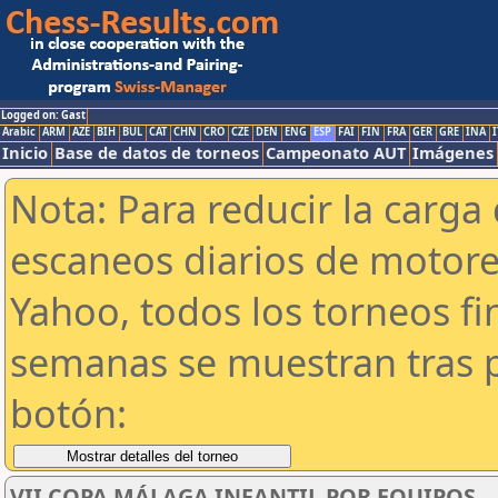
Logged on: Gast
Arabic
ARM
AZE
BIH
BUL
CAT
CHN
CRO
CZE
DEN
ENG
ESP
FAI
FIN
FRA
GER
GRE
INA
I
Inicio
Base de datos de torneos
Campeonato AUT
Imágenes
Nota: Para reducir la carga 
escaneos diarios de motor
Yahoo, todos los torneos f
semanas se muestran tras p
botón:
VII COPA MÁLAGA INFANTIL POR EQUIPOS