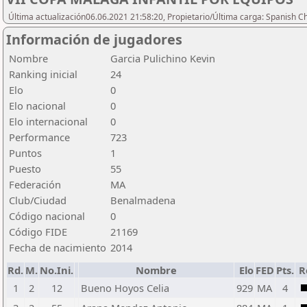
Última actualización06.06.2021 21:58:20, Propietario/Última carga: Spanish C
Información de jugadores
Nombre
Garcia Pulichino Kevin
Ranking inicial
24
Elo
0
Elo nacional
0
Elo internacional
0
Performance
723
Puntos
1
Puesto
55
Federación
MA
Club/Ciudad
Benalmadena
Código nacional
0
Código FIDE
21169
Fecha de nacimiento
2014
Rd.
M.
No.Ini.
Nombre
Elo
FED
Pts.
R
1
2
12
Bueno Hoyos Celia
929
MA
4