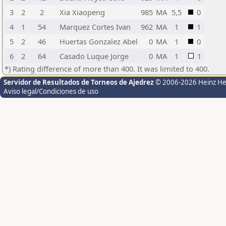
3
2
2
Xia Xiaopeng
985
MA
5,5
0
4
1
54
Marquez Cortes Ivan
962
MA
1
1
5
2
46
Huertas Gonzalez Abel
0
MA
1
0
6
2
64
Casado Luque Jorge
0
MA
1
1
*) Rating difference of more than 400. It was limited to 400.
Servidor de Resultados de Torneos de Ajedrez
© 2006-2026 Heinz H
Aviso legal/Condiciones de uso