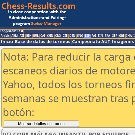
Logged on: Gast
Arabic
ARM
AZE
BIH
BUL
CAT
CHN
CRO
CZE
DEN
ENG
ESP
FAI
FIN
FRA
GER
GRE
INA
I
Inicio
Base de datos de torneos
Campeonato AUT
Imágenes
Nota: Para reducir la carga 
escaneos diarios de motor
Yahoo, todos los torneos f
semanas se muestran tras p
botón:
VII COPA MÁLAGA INFANTIL POR EQUIPOS