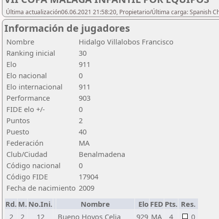
Última actualización06.06.2021 21:58:20, Propietario/Última carga: Spanish C
Información de jugadores
Nombre
Hidalgo Villalobos Francisco
Ranking inicial
30
Elo
911
Elo nacional
0
Elo internacional
911
Performance
903
FIDE elo +/-
0
Puntos
2
Puesto
40
Federación
MA
Club/Ciudad
Benalmadena
Código nacional
0
Código FIDE
17904
Fecha de nacimiento
2009
Rd.
M.
No.Ini.
Nombre
Elo
FED
Pts.
Res.
2
2
12
Bueno Hoyos Celia
929
MA
4
0